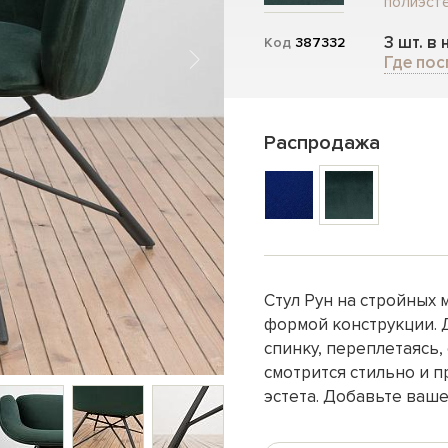
полиэсте
3 шт. в
Код
387332
Где пос
Распродажа
Стул Рун на стройных
формой конструкции. 
спинку, переплетаясь,
смотрится стильно и 
эстета. Добавьте ваше