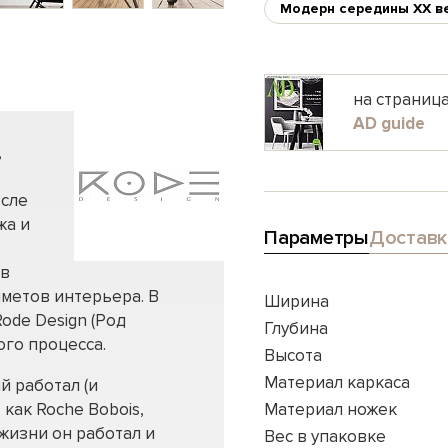
Модерн середины XX в
на страниц
AD guide
,
осле
жа и
Параметры
Доставк
 в
метов интерьера. В
Ширина
ode Design (Род
Глубина
ого процесса.
Высота
Материал каркаса
й работал (и
как Roche Bobois,
Материал ножек
 жизни он работал и
Вес в упаковке