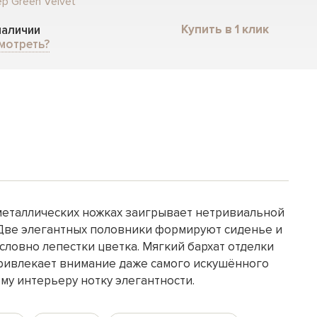
р Green Velvet
Купить в 1 клик
 наличии
мотреть?
 металлических ножках заигрывает нетривиальной
Две элегантных половники формируют сиденье и
 словно лепестки цветка. Мягкий бархат отделки
привлекает внимание даже самого искушённого
му интерьеру нотку элегантности.