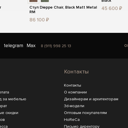
Black
r
Стул Dieppe Chair, Black Matt Metal
45 600 ₽
RM
86 100 ₽
o
telegram
Max
8 (911) 998 25 13
Контакты
Контакты
плата
О компании
д за мебелью
Дизайнерам и архитекторам
врат
3d-модели
ые скидки
Оптовым покупателям
ров
HoReCa
есса
Письмо директору