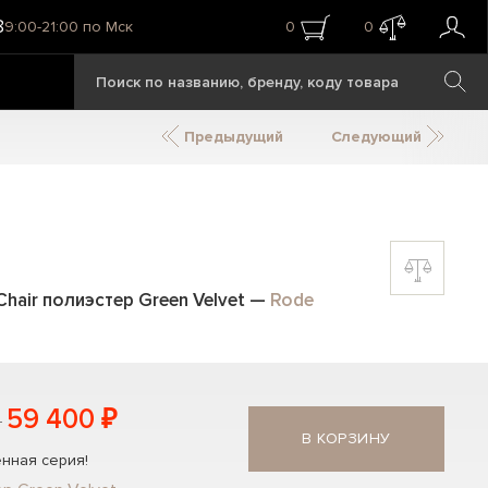
8
9:00-21:00 по Мск
0
0
Предыдущий
Следующий
hair полиэстер Green Velvet
—
Rode
59 400 ₽
В КОРЗИНУ
нная серия!