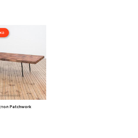
жа
стол Patchwork