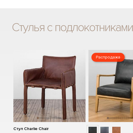
Стулья с подлокотниками
Распродажа
Стул Charlie Chair