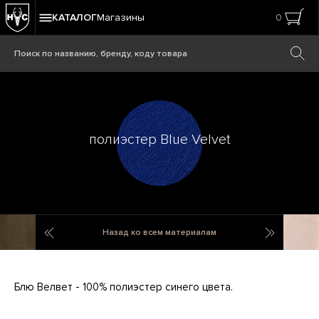
КАТАЛОГ
Магазины
0
полиэстер Blue Velvet
хлопок Miles Olive
полиэсте
Назад ко всем материалам
Блю Велвет - 100% полиэстер синего цвета.