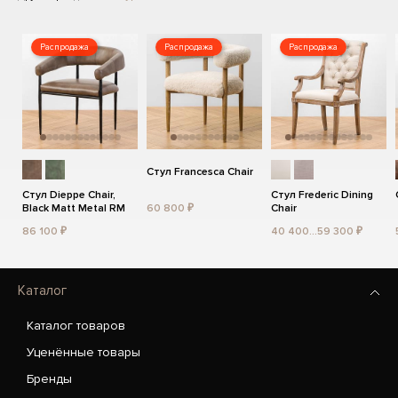
Распродажа
Распродажа
Распродажа
Стул Francesca Chair
Стул Dieppe Chair,
Стул Frederic Dining
Black Matt Metal RM
60 800 ₽
Chair
86 100 ₽
40 400...59 300 ₽
Каталог
Каталог товаров
Уценённые товары
Бренды