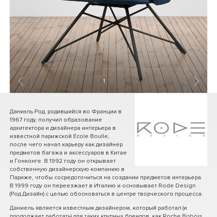
1
/ 11
Даниэль Род, родившийся во Франции в
1967 году, получил образование
архитектора и дизайнера интерьера в
известной парижской Ecole Boulle,
после чего начал карьеру как дизайнер
предметов багажа и аксессуаров в Китае
и Гонконге. В 1992 году он открывает
собственную дизайнерскую компанию в
Париже, чтобы сосредоточиться на создании предметов интерьера.
В 1999 году он переезжает в Италию и основывает Rode Design
(Род Дизайн) с целью обосноваться в центре творческого процесса.
Даниель является известным дизайнером, который работал (и
продолжает работать) для таких крупных брендов, как Roche Bobois,