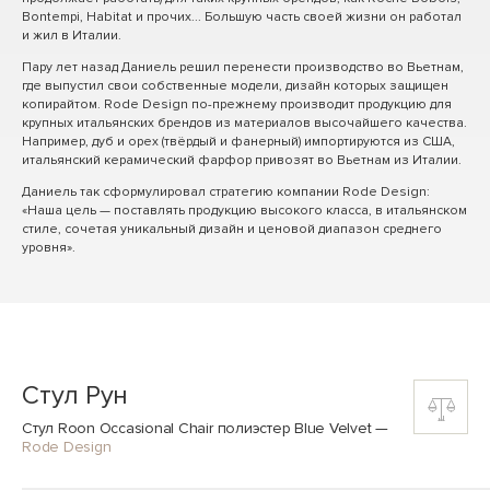
Bontempi, Habitat и прочих... Большую часть своей жизни он работал
и жил в Италии.
Пару лет назад Даниель решил перенести производство во Вьетнам,
где выпустил свои собственные модели, дизайн которых защищен
копирайтом. Rode Design по-прежнему производит продукцию для
крупных итальянских брендов из материалов высочайшего качества.
Например, дуб и орех (твёрдый и фанерный) импортируются из США,
итальянский керамический фарфор привозят во Вьетнам из Италии.
Даниель так сформулировал стратегию компании Rode Design:
«Наша цель — поставлять продукцию высокого класса, в итальянском
стиле, сочетая уникальный дизайн и ценовой диапазон среднего
уровня».
Стул Рун
Стул Roon Occasional Chair полиэстер Blue Velvet
—
Rode Design