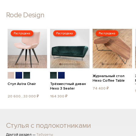
Rode Design
Распродажа
Распродажа
Распродажа
Журнальный стол
Hexo Coffee Table
Стул Astra Chair
Трёхместный диван
Hexo 3 Seater
74 400 ₽
20 600...33 000 ₽
164 300 ₽
Стулья с подлокотниками
Другой раздел —
Табуреты