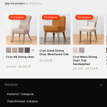
Другой раздел —
Табуреты
Распродажа
Распродажа
Распродажа
+1
Стул Creek Dining
Chair, Weathered Oak
Стул 48 Dining Chair
Стул Mami Dining
60 000 ₽
Chair, Oak
Sandwashed
24 600...56 400 ₽
22 700...29 300 ₽
Каталог
Каталог товаров
Уценённые товары