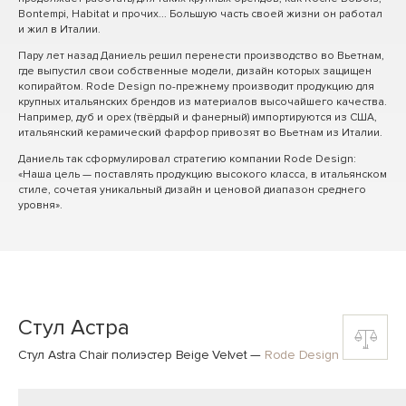
Bontempi, Habitat и прочих... Большую часть своей жизни он работал
и жил в Италии.
Пару лет назад Даниель решил перенести производство во Вьетнам,
где выпустил свои собственные модели, дизайн которых защищен
копирайтом. Rode Design по-прежнему производит продукцию для
крупных итальянских брендов из материалов высочайшего качества.
Например, дуб и орех (твёрдый и фанерный) импортируются из США,
итальянский керамический фарфор привозят во Вьетнам из Италии.
Даниель так сформулировал стратегию компании Rode Design:
«Наша цель — поставлять продукцию высокого класса, в итальянском
стиле, сочетая уникальный дизайн и ценовой диапазон среднего
уровня».
Стул Астра
Стул Astra Chair полиэстер Beige Velvet
—
Rode Design