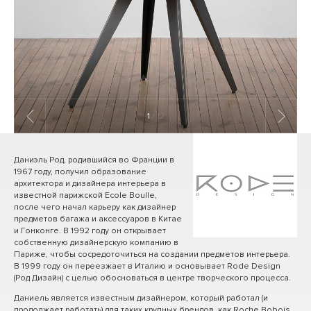
1
/ 12
Даниэль Род, родившийся во Франции в
1967 году, получил образование
архитектора и дизайнера интерьера в
известной парижской Ecole Boulle,
после чего начал карьеру как дизайнер
предметов багажа и аксессуаров в Китае
и Гонконге. В 1992 году он открывает
собственную дизайнерскую компанию в
Париже, чтобы сосредоточиться на создании предметов интерьера.
В 1999 году он переезжает в Италию и основывает Rode Design
(Род Дизайн) с целью обосноваться в центре творческого процесса.
Даниель является известным дизайнером, который работал (и
продолжает работать) для таких крупных брендов, как Roche Bobois,