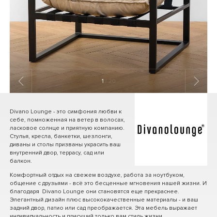
1
/ 20
Divano Lounge - это симфония любви к
себе, помноженная на ветер в волосах,
ласковое солнце и приятную компанию.
Стулья, кресла, банкетки, шезлонги,
диваны и столы призваны украсить ваш
внутренний двор, террасу, сад или
балкон.
Комфортный отдых на свежем воздухе, работа за ноутбуком,
общение с друзьями - всё это бесценные мгновения нашей жизни. И
благодаря Divano Lounge они становятся еще прекраснее.
Элегантный дизайн плюс высококачественные материалы - и ваш
задний двор, патио или сад преображается. Эта мебель выражает
индивидуальность и присущий только вам стиль жизни.