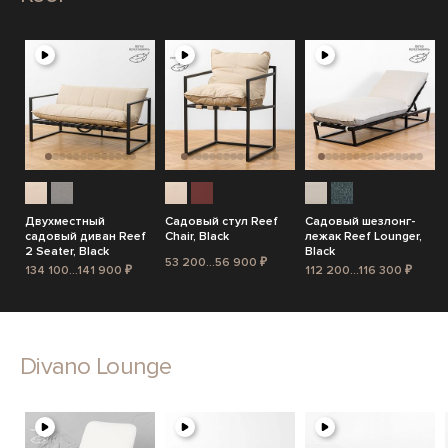
Двухместный
Садовый стул Reef
Садовый шезлонг-
садовый диван Reef
Chair, Black
лежак Reef Lounger,
2 Seater, Black
Black
53 200...56 900 ₽
134 100...141 900 ₽
112 200...116 300 ₽
Divano Lounge