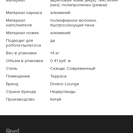
Материал
акриловая ткань (верх), текстилен
(низ), полипропилен (ремни)
Материал каркаса
алюминий
Материал
полиэфирное волокно,
наполнителя
быстросохнущая пена
Материал ножек
алюминий
Подходит для
да
робота-пылесоса
Вес в упаковке
14 кг
Объем в упаковке
0.41 куб. м
Стиль
Сканди, Современный
Помещение
Терраса
Бренд
Divano Lounge
Страна бренда
Нидерланды
Производство
Китай
Reef