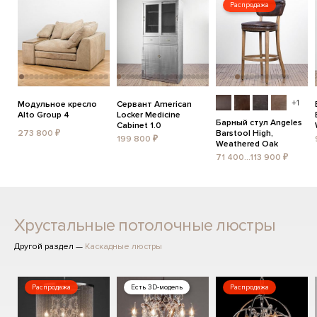
Распродажа
+1
Модульное кресло
Сервант American
Alto Group 4
Locker Medicine
Барный стул Angeles
Cabinet 1.0
273 800 ₽
Barstool High,
199 800 ₽
Weathered Oak
71 400...113 900 ₽
Хрустальные потолочные люстры
Другой раздел —
Каскадные люстры
Распродажа
Есть 3D-модель
Распродажа