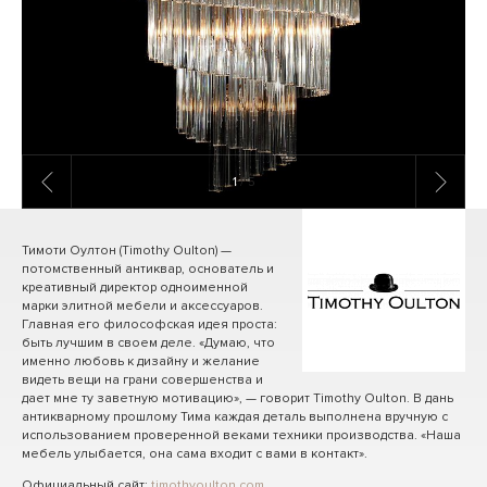
1
/ 5
Тимоти Оултон (Timothy Oulton) —
потомственный антиквар, основатель и
креативный директор одноименной
марки элитной мебели и аксессуаров.
Главная его философская идея проста:
быть лучшим в своем деле. «Думаю, что
именно любовь к дизайну и желание
видеть вещи на грани совершенства и
дает мне ту заветную мотивацию», — говорит Timothy Oulton. В дань
антикварному прошлому Тима каждая деталь выполнена вручную с
использованием проверенной веками техники производства. «Наша
мебель улыбается, она сама входит с вами в контакт».
Официальный сайт:
timothyoulton.com