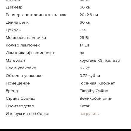
Диаметр
66 см
Размеры потолочного колпака
20x2.3 см
Длина цепи
60 см
Цоколь
E14
Мощность лампочки
25 Вт
Кол-во лампочек
17 шт
Лампочка(и) в комплекте
да
Материал
хрусталь К9, железо
Вес в упаковке
62 кг
Объем в упаковке
0.72 куб. м
Помещение
Гостиная, Кабинет
Бренд
Timothy Oulton
Страна бренда
Великобритания
Производство
Китай
Инструкция по сборке
загрузить