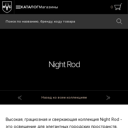
КАТАЛОГ
Магазины
0
Night Rod
Nicolas
Nikiti
Назад ко всем коллекциям
Высокая, грациозная и сверкающая коллекция Night Rod -
это освещение для элегантных городских пространств.