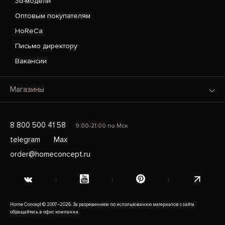
3d-модели
Оптовым покупателям
HoReCa
Письмо директору
Вакансии
Магазины
8 800 500 41 58
9:00-21:00 по Мск
telegram
Max
order@homeconcept.ru
Home Concept © 2007–2026. За разрешением по использованию материалов с сайта
обращайтесь в офис компании.