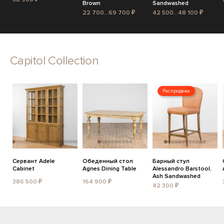
Brown
Sandwashed
22 700...69 700 ₽
42 500...48 100 ₽
Capitol Collection
Распродажа
Сервант Adele
Обеденный стол
Барный стул
Cabinet
Agnes Dining Table
Alessandro Barstool,
Ash Sandwashed
386 500 ₽
164 900 ₽
42 300 ₽