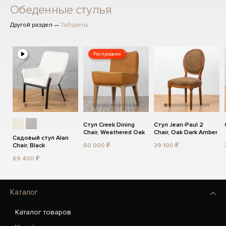
Обеденные стулья
Другой раздел —
Табуреты
Распродажа
Стул Creek Dining
Стул Jean-Paul 2
Chair, Weathered Oak
Chair, Oak Dark Amber
Садовый стул Alan
Chair, Black
60 000 ₽
39 100 ₽
69 400 ₽
Каталог
Каталог товаров