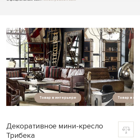
Товар в интерьере
Товар в ин
Декоративное мини-кресло
Трибека