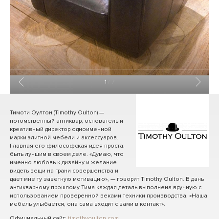
1
/ 7
Тимоти Оултон (Timothy Oulton) —
потомственный антиквар, основатель и
креативный директор одноименной
марки элитной мебели и аксессуаров.
Главная его философская идея проста:
быть лучшим в своем деле. «Думаю, что
именно любовь к дизайну и желание
видеть вещи на грани совершенства и
дает мне ту заветную мотивацию», — говорит Timothy Oulton. В дань
антикварному прошлому Тима каждая деталь выполнена вручную с
использованием проверенной веками техники производства. «Наша
мебель улыбается, она сама входит с вами в контакт».
Официальный сайт:
timothyoulton.com