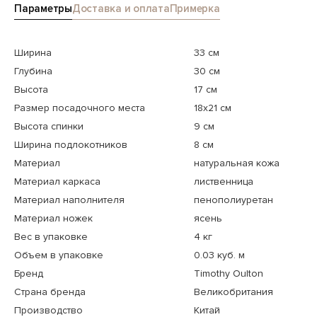
Параметры
Доставка и оплата
Примерка
Ширина
33 см
Глубина
30 см
Высота
17 см
Размер посадочного места
18x21 см
Высота спинки
9 см
Ширина подлокотников
8 см
Материал
натуральная кожа
Материал каркаса
лиственница
Материал наполнителя
пенополиуретан
Материал ножек
ясень
Вес в упаковке
4 кг
Объем в упаковке
0.03 куб. м
Бренд
Timothy Oulton
Страна бренда
Великобритания
Производство
Китай