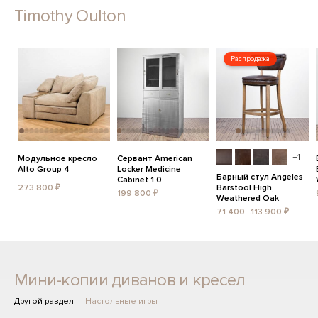
Timothy Oulton
Распродажа
+1
Модульное кресло
Сервант American
Alto Group 4
Locker Medicine
Барный стул Angeles
Cabinet 1.0
273 800 ₽
Barstool High,
199 800 ₽
Weathered Oak
71 400...113 900 ₽
Мини-копии диванов и кресел
Другой раздел —
Настольные игры