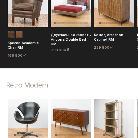
Двуспальная кровать
Комод Arcachon
Andorra Double Bed
Cabinet RM
Кресло Academic
RM
Chair RM
239 800 ₽
293 900 ₽
166 900 ₽
Retro Modern