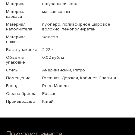
Материал
натуральная кожа
Материал
массив сосны
каркаса
Материал
пух-перо, полиэфирное шаровое
наполнителя
волокно, пенополиуретан
Материал
железо
ножек
Вес в упаковке
2.22 кг
Объем в
0.02 куб. м
упаковке
Стиль
Американский, Ретро
Помещение
Гостиная, Детская, Кабинет, Спальня
Бренд
Retro Modern
Страна бренда
Россия
Производство
Китай
Покупают вместе