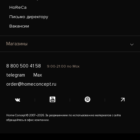
HoReCa
Письмо директору
Вакансии
Магазины
8 800 500 41 58
9:00-21:00 по Мск
telegram
Max
order@homeconcept.ru
Home Concept © 2007–2026. За разрешением по использованию материалов с сайта
обращайтесь в офис компании.