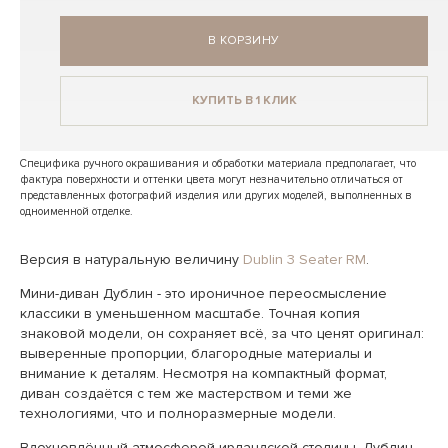
В КОРЗИНУ
КУПИТЬ В 1 КЛИК
Специфика ручного окрашивания и обработки материала предполагает, что
фактура поверхности и оттенки цвета могут незначительно отличаться от
представленных фотографий изделия или других моделей, выполненных в
одноименной отделке.
Версия в натуральную величину
Dublin 3 Seater RM
.
Мини-диван Дублин - это ироничное переосмысление
классики в уменьшенном масштабе. Точная копия
знаковой модели, он сохраняет всё, за что ценят оригинал:
выверенные пропорции, благородные материалы и
внимание к деталям. Несмотря на компактный формат,
диван создаётся с тем же мастерством и теми же
технологиями, что и полноразмерные модели.
Вдохновлённый атмосферой ирландской столицы, Дублин