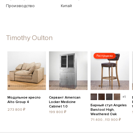
Производство
Китай
Timothy Oulton
Распродажа
+1
Модульное кресло
Сервант American
Alto Group 4
Locker Medicine
Барный стул Angeles
Cabinet 1.0
273 800 ₽
Barstool High,
199 800 ₽
Weathered Oak
71 400...113 900 ₽