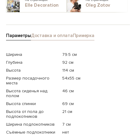
Elle Decoration
Oleg Zotov
Параметры
Доставка и оплата
Примерка
Ширина
79.5 см
Глубина
92 см
Высота
114 см
Размер посадочного
54x55 см
места
Высота сиденья над
46 см
полом
Высота спинки
69 см
Высота от пола до
21 см
подлокотников
Ширина подлокотников
7 см
Съёмные подлокотники
нет