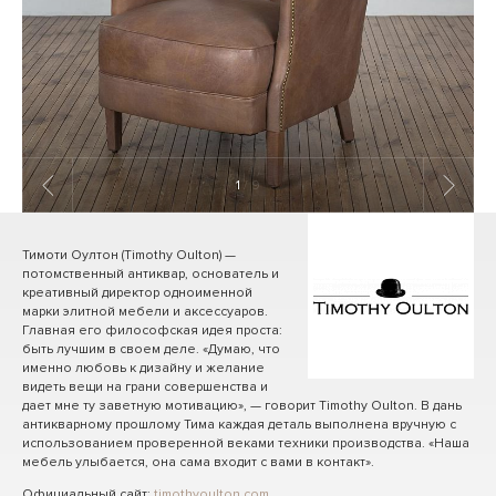
1
/ 9
Тимоти Оултон (Timothy Oulton) —
потомственный антиквар, основатель и
креативный директор одноименной
марки элитной мебели и аксессуаров.
Главная его философская идея проста:
быть лучшим в своем деле. «Думаю, что
именно любовь к дизайну и желание
видеть вещи на грани совершенства и
дает мне ту заветную мотивацию», — говорит Timothy Oulton. В дань
антикварному прошлому Тима каждая деталь выполнена вручную с
использованием проверенной веками техники производства. «Наша
мебель улыбается, она сама входит с вами в контакт».
Официальный сайт:
timothyoulton.com