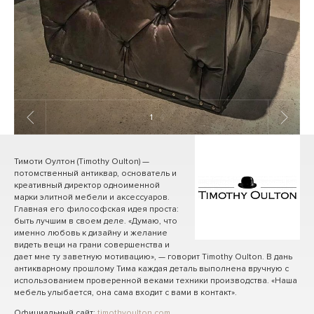
1
/ 4
Тимоти Оултон (Timothy Oulton) —
потомственный антиквар, основатель и
креативный директор одноименной
марки элитной мебели и аксессуаров.
Главная его философская идея проста:
быть лучшим в своем деле. «Думаю, что
именно любовь к дизайну и желание
видеть вещи на грани совершенства и
дает мне ту заветную мотивацию», — говорит Timothy Oulton. В дань
антикварному прошлому Тима каждая деталь выполнена вручную с
использованием проверенной веками техники производства. «Наша
мебель улыбается, она сама входит с вами в контакт».
Официальный сайт:
timothyoulton.com