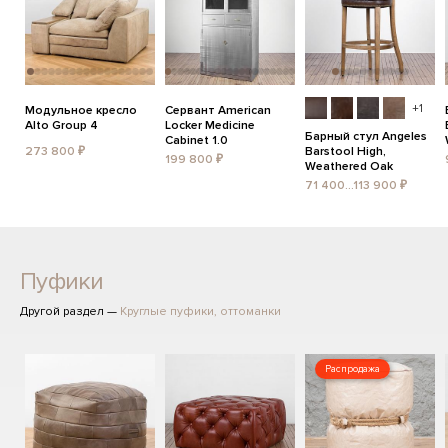
+1
Модульное кресло
Сервант American
Alto Group 4
Locker Medicine
Барный стул Angeles
Cabinet 1.0
273 800 ₽
Barstool High,
199 800 ₽
Weathered Oak
71 400...113 900 ₽
Пуфики
Другой раздел —
Круглые пуфики, оттоманки
Распродажа