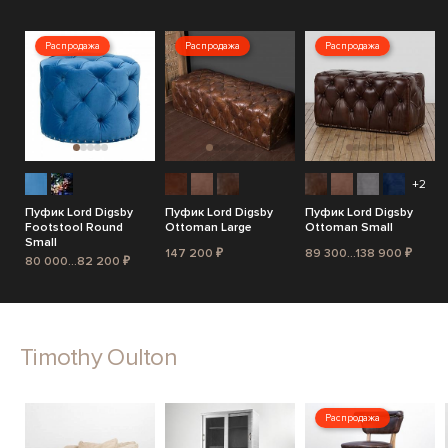
Распродажа
Распродажа
Распродажа
+2
Пуфик Lord Digsby
Пуфик Lord Digsby
Пуфик Lord Digsby
Footstool Round
Ottoman Large
Ottoman Small
Small
147 200 ₽
89 300...138 900 ₽
80 000...82 200 ₽
Timothy Oulton
Распродажа