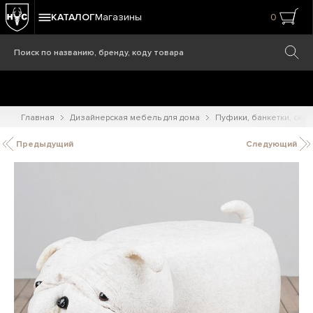
КАТАЛОГ
Магазины
0
Главная
Дизайнерская мебель для дома
Пуфики, банкетки, ска
Предыдущий
Следующий