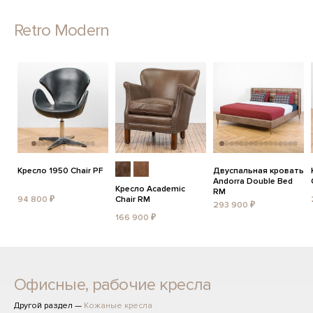
Retro Modern
Кресло 1950 Chair PF
Двуспальная кровать
Andorra Double Bed
Кресло Academic
RM
94 800 ₽
Chair RM
293 900 ₽
166 900 ₽
Офисные, рабочие кресла
Другой раздел —
Кожаные кресла