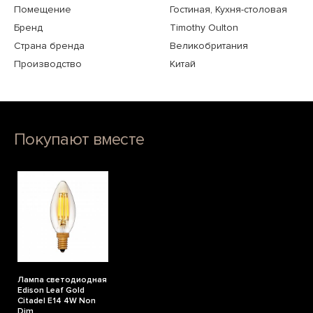
Помещение
Гостиная, Кухня-столовая
Бренд
Timothy Oulton
Страна бренда
Великобритания
Производство
Китай
Покупают вместе
Лампа светодиодная
Edison Leaf Gold
Citadel E14 4W Non
Dim