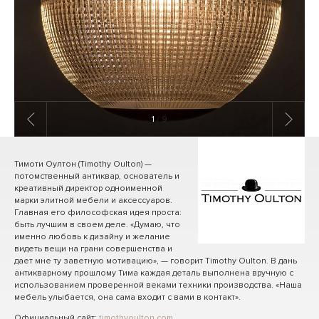
1
/ 9
Тимоти Оултон (Timothy Oulton) —
потомственный антиквар, основатель и
креативный директор одноименной
марки элитной мебели и аксессуаров.
Главная его философская идея проста:
быть лучшим в своем деле. «Думаю, что
именно любовь к дизайну и желание
видеть вещи на грани совершенства и
дает мне ту заветную мотивацию», — говорит Timothy Oulton. В дань
антикварному прошлому Тима каждая деталь выполнена вручную с
использованием проверенной веками техники производства. «Наша
мебель улыбается, она сама входит с вами в контакт».
Официальный сайт:
timothyoulton.com