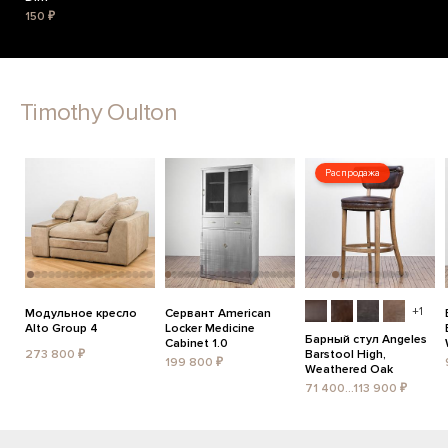
150 ₽
Timothy Oulton
Распродажа
+1
Модульное кресло
Сервант American
Alto Group 4
Locker Medicine
Барный стул Angeles
Cabinet 1.0
273 800 ₽
Barstool High,
199 800 ₽
Weathered Oak
71 400...113 900 ₽