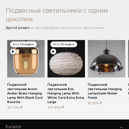
Подвесные светильники с одним
цоколем
Другой раздел —
Светодиодные потолочные светильники
Есть 3D-модель
Есть 3D-модель
Подвесной
Подвесной
Подвесной
светильник Acorn
светильник Eos
светильник Hanging
Amber Brass Hanging
Hanging Lamp With
Lampshade Nickel
Lamp With Black Cord
White Cord Extra Extra
Finish
Rosette
Large
81 300 ₽
22 700 ₽
201 800 ₽
Каталог