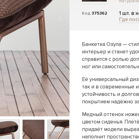
натурал
1 шт. в 
Код
375362
Где пос
Банкетка Озула — сти
интерьер и станет удо
справится с ролью доп
ног или самостоятель
Её универсальный диз
так и в современные 
устойчивость и долго
покрытием надёжно за
Медный оттенок ножек
цветом сиденья. Плет
придаёт модели выраз
наполнит пространств