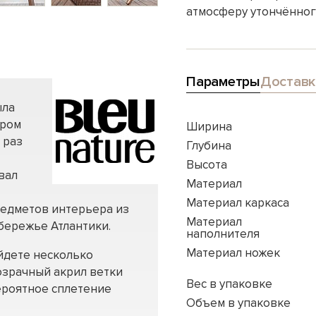
атмосферу утончённог
Параметры
Доставк
ыла
вром
Ширина
 раз
Глубина
Высота
вал
Материал
Материал каркаса
редметов интерьера из
Материал
бережье Атлантики.
наполнителя
Материал ножек
йдете несколько
озрачный акрил ветки
Вес в упаковке
ероятное сплетение
Объем в упаковке