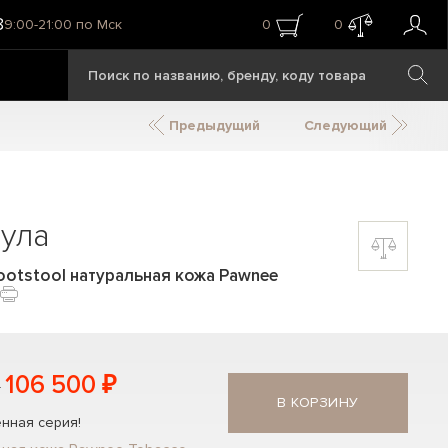
8
9:00-21:00 по Мск
0
0
Предыдущий
Следующий
ула
ootstool натуральная кожа Pawnee
106 500 ₽
В КОРЗИНУ
нная серия!