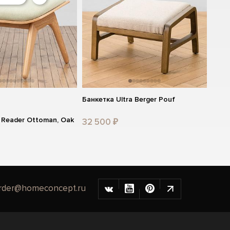
Банкетка Ultra Berger Pouf
 Reader Ottoman, Oak
32 500 ₽
rder@homeconcept.ru