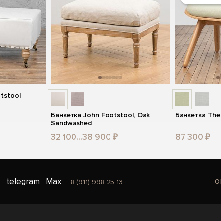
tstool
Банкетка John Footstool, Oak
Банкетка The
Sandwashed
32 100...38 900 ₽
87 300 ₽
o
telegram
Max
8 (911) 998 25 13