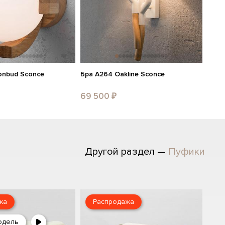
onbud Sconce
Бра A264 Oakline Sconce
69 500 ₽
Другой раздел —
Пуфики
жа
Распродажа
одель