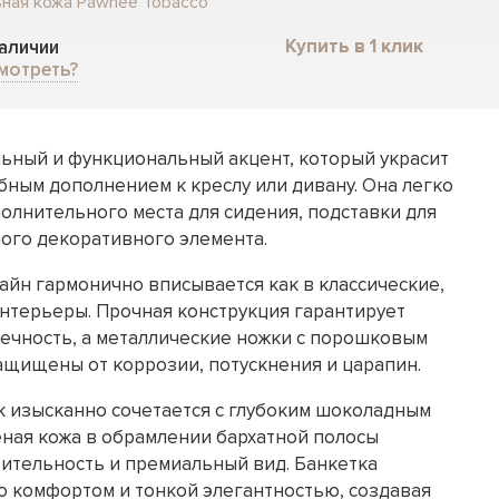
ьная кожа Pawnee Tobacco
Купить в 1 клик
наличии
мотреть?
льный и функциональный акцент, который украсит
бным дополнением к креслу или дивану. Она легко
олнительного места для сидения, подставки для
ного декоративного элемента.
айн гармонично вписывается как в классические,
интерьеры. Прочная конструкция гарантирует
вечность, а металлические ножки с порошковым
щищены от коррозии, потускнения и царапин.
 изысканно сочетается с глубоким шоколадным
ёная кожа в обрамлении бархатной полосы
ительность и премиальный вид. Банкетка
о комфортом и тонкой элегантностью, создавая