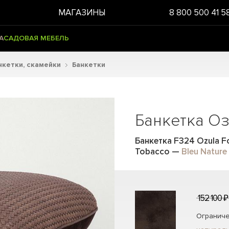
МАГАЗИНЫ
8 800 500 41 5
А
САДОВАЯ МЕБЕЛЬ
нкетки, скамейки
Банкетки
Банкетка Оз
Банкетка F324 Ozula F
Tobacco
—
Bleu Nature
152 100 ₽
Ограниче