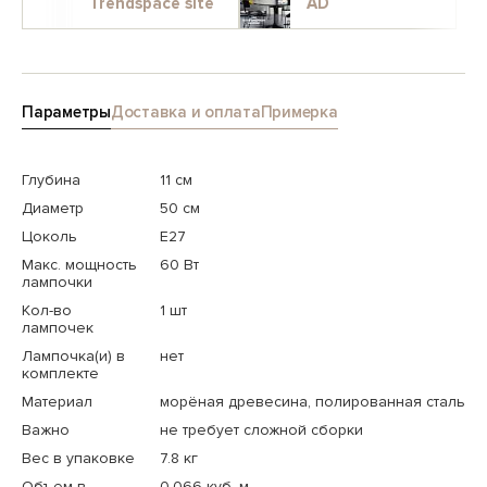
Trendspace site
AD
Параметры
Доставка и оплата
Примерка
Глубина
11 см
Диаметр
50 см
Цоколь
E27
Макс. мощность
60 Вт
лампочки
Кол-во
1 шт
лампочек
Лампочка(и) в
нет
комплекте
Материал
морёная древесина, полированная сталь
Важно
не требует сложной сборки
Вес в упаковке
7.8 кг
Объем в
0.066 куб. м