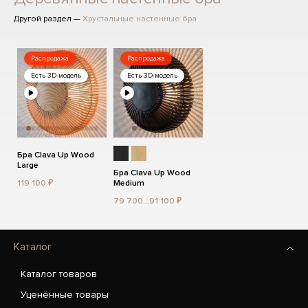
Другой раздел —
Хрустальные настенные бра
Распродажа
Распродажа
Есть 3D-модель
Есть 3D-модель
Бра Clava Up Wood
Large
Бра Clava Up Wood
119 100 ₽
Medium
79 700...91 100 ₽
Каталог
Каталог товаров
Уценённые товары