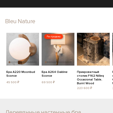
Bleu Nature
Распродажа
Бра A220 Moonbud
Бра A264 Oakline
Прикроватный
Sconce
Sconce
столик F162 Nilleq
Occasional Table,
45 500 ₽
69 500 ₽
Burnt Wood
223 600 ₽
Деревянные настенные бра