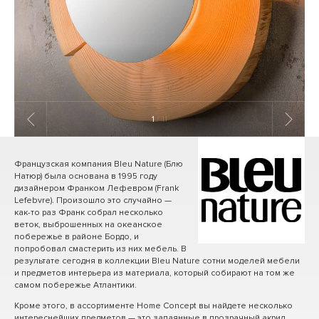
1
/ 11
Французская компания Bleu Nature (Блю
Натюр) была основана в 1995 году
дизайнером Франком Лефевром (Frank
Lefebvre). Произошло это случайно —
как-то раз Франк собрал несколько
веток, выброшенных на океанское
побережье в районе Бордо, и
попробовал смастерить из них мебель. В
результате сегодня в коллекции Bleu Nature сотни моделей мебели
и предметов интерьера из материала, который собирают на том же
самом побережье Атлантики.
Кроме этого, в ассортименте Home Concept вы найдете несколько
интереснейших предметов — это запаянные в прозрачный акрил