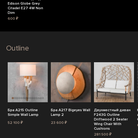
Edison Globe Grey
Citadel E27 4W Non
Dim
600 ₽
Outline
Бра A215 Outline
Бра A217 Bigeyes Wall
Двухместный диван
Simple Wall Lamp
Lamp 2
F243G Outline
Driftwood 2 Seater
52 100 ₽
23 600 ₽
Wing Chair With
Cushions
281 500 ₽