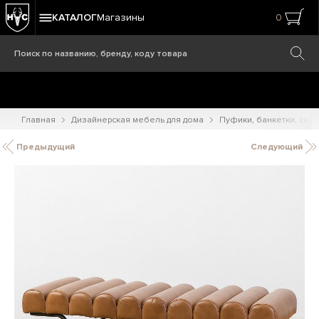
КАТАЛОГ
Магазины
0
Главная
Дизайнерская мебель для дома
Пуфики, банкетки, ска
Предыдущий
Следующий