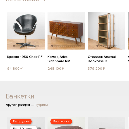
Кресло 1950 Chair PF
Комод Arles
Стеллаж Arsenal
Sideboard RM
Bookcase D
94 800 ₽
248 100 ₽
379 200 ₽
Банкетки
Другой раздел —
Пуфики
Распродажа
Распродажа
Есть 3D-модель