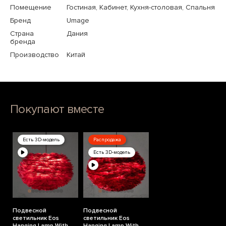
Помещение
Гостиная, Кабинет, Кухня-столовая, Спальня
Бренд
Umage
Страна
Дания
бренда
Производство
Китай
Покупают вместе
Есть 3D-модель
Распродажа
Есть 3D-модель
Подвесной
Подвесной
светильник Eos
светильник Eos
Hanging Lamp With
Hanging Lamp With