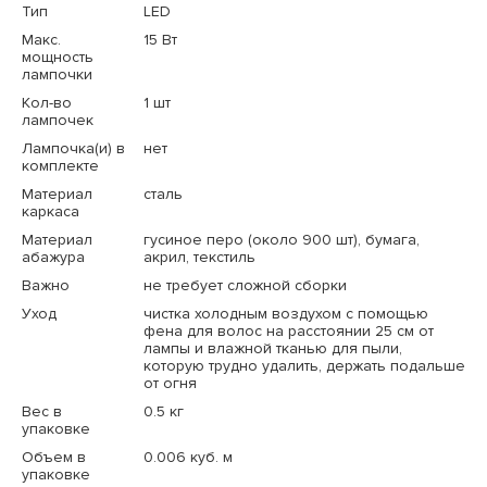
Тип
LED
Макс.
15 Вт
мощность
лампочки
Кол-во
1 шт
лампочек
Лампочка(и) в
нет
комплекте
Материал
сталь
каркаса
Материал
гусиное перо (около 900 шт), бумага,
абажура
акрил, текстиль
Важно
не требует сложной сборки
Уход
чистка холодным воздухом с помощью
фена для волос на расстоянии 25 см от
лампы и влажной тканью для пыли,
которую трудно удалить, держать подальше
от огня
Вес в
0.5 кг
упаковке
Объем в
0.006 куб. м
упаковке