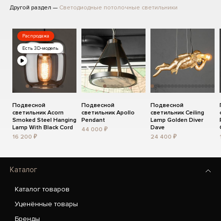
Другой раздел —
Светодиодные потолочные светильники
Распродажа
Есть 3D-модель
Подвесной
Подвесной
Подвесной
светильник Acorn
светильник Apollo
светильник Ceiling
Smoked Steel Hanging
Pendant
Lamp Golden Diver
Lamp With Black Cord
Dave
44 000 ₽
16 200 ₽
24 400 ₽
Каталог
Каталог товаров
Уценённые товары
Бренды