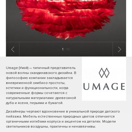
1
/ 16
Umage (Умэй) — типичный представитель
новой волны скандинавского дизайна. В
философию компании закладывается
вневременной симбиоз простоты,
эстетики и функциональности, когда
современные формы сочетаются с
натуральными материалами: древесиной
дуба и ясеня, перьями и бумагой.
Дизайнеры черпают вдохновение в уникальной природе датского
пейзажа. Мебель естественных природных цветов отличается
органичными изгибами корпуса и акцентом на деталях. Модели
светильников воздушны, практичны и ненавязчивы.