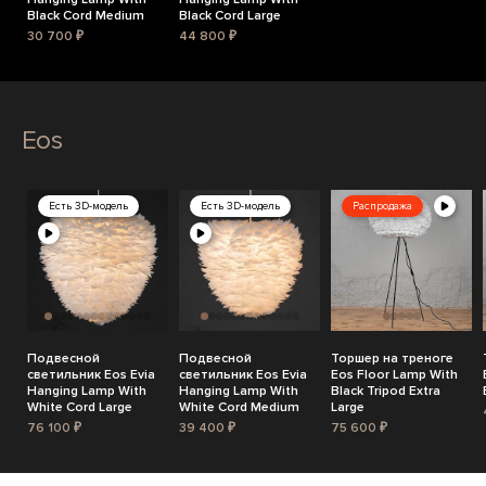
Black Cord Medium
Black Cord Large
30 700 ₽
44 800 ₽
Eos
Есть 3D-модель
Есть 3D-модель
Распродажа
Подвесной
Подвесной
Торшер на треноге
светильник Eos Evia
светильник Eos Evia
Eos Floor Lamp With
Hanging Lamp With
Hanging Lamp With
Black Tripod Extra
White Cord Large
White Cord Medium
Large
76 100 ₽
39 400 ₽
75 600 ₽