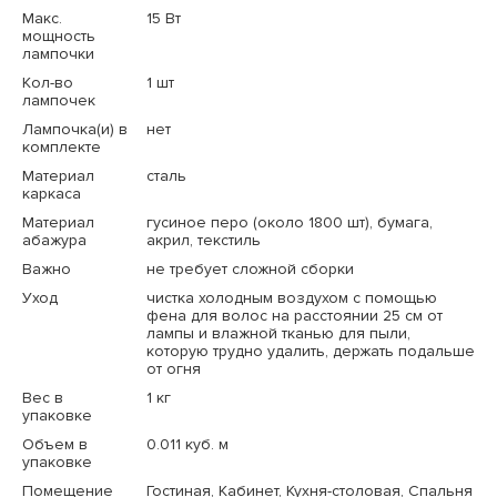
Макс.
15 Вт
мощность
лампочки
Кол-во
1 шт
лампочек
Лампочка(и) в
нет
комплекте
Материал
сталь
каркаса
Материал
гусиное перо (около 1800 шт), бумага,
абажура
акрил, текстиль
Важно
не требует сложной сборки
Уход
чистка холодным воздухом с помощью
фена для волос на расстоянии 25 см от
лампы и влажной тканью для пыли,
которую трудно удалить, держать подальше
от огня
Вес в
1 кг
упаковке
Объем в
0.011 куб. м
упаковке
Помещение
Гостиная, Кабинет, Кухня-столовая, Спальня