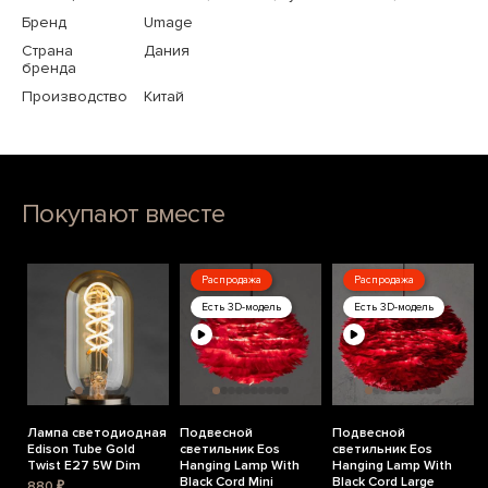
Бренд
Umage
Страна
Дания
бренда
Производство
Китай
Покупают вместе
Распродажа
Распродажа
Есть 3D-модель
Есть 3D-модель
Лампа светодиодная
Подвесной
Подвесной
Edison Tube Gold
светильник Eos
светильник Eos
Twist E27 5W Dim
Hanging Lamp With
Hanging Lamp With
Black Cord Mini
Black Cord Large
880 ₽