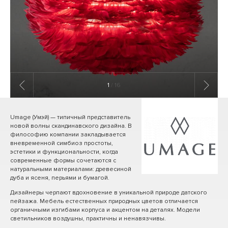
1
/ 16
Umage (Умэй) — типичный представитель
новой волны скандинавского дизайна. В
философию компании закладывается
вневременной симбиоз простоты,
эстетики и функциональности, когда
современные формы сочетаются с
натуральными материалами: древесиной
дуба и ясеня, перьями и бумагой.
Дизайнеры черпают вдохновение в уникальной природе датского
пейзажа. Мебель естественных природных цветов отличается
органичными изгибами корпуса и акцентом на деталях. Модели
светильников воздушны, практичны и ненавязчивы.