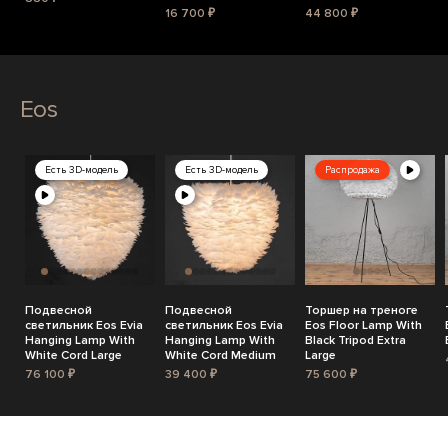
16 700 ₽
44 800 ₽
Eos
Есть 3D-модель
Есть 3D-модель
Распродажа
Подвесной
Подвесной
Торшер на треноге
светильник Eos Evia
светильник Eos Evia
Eos Floor Lamp With
Hanging Lamp With
Hanging Lamp With
Black Tripod Extra
White Cord Large
White Cord Medium
Large
76 100 ₽
39 400 ₽
75 600 ₽