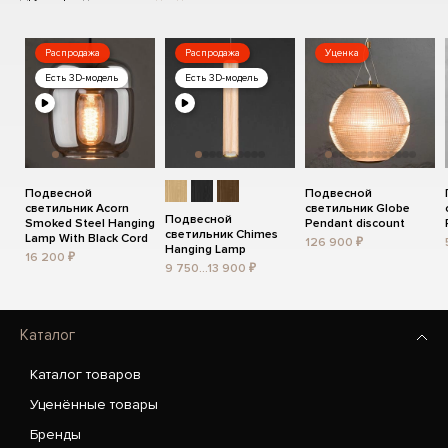
Распродажа
Распродажа
Уценка
Есть 3D-модель
Есть 3D-модель
Подвесной
Подвесной
светильник Acorn
светильник Globe
Подвесной
Smoked Steel Hanging
Pendant discount
светильник Chimes
Lamp With Black Cord
126 900 ₽
Hanging Lamp
16 200 ₽
9 750...13 900 ₽
Каталог
Каталог товаров
Уценённые товары
Бренды