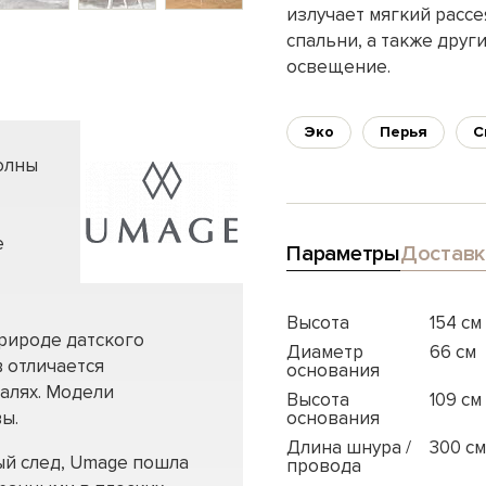
излучает мягкий рассе
спальни, а также друг
освещение.
Эко
Перья
С
олны
е
Параметры
Доставк
Высота
154 см
рироде датского
Диаметр
66 см
 отличается
основания
алях. Модели
Высота
109 см
ы.
основания
Длина шнура /
300 см
ый след, Umage пошла
провода