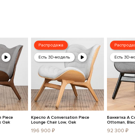
Распродажа
Распрода
Есть 3D-модель
Есть 3D-м
 Piece
Кресло A Conversation Piece
Банкетка A Co
k Oak
Lounge Chair Low, Oak
Ottoman, Bla
196 900 ₽
92 300 ₽