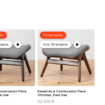
жа
Распродажа
одель
Есть 3D-модель
nversation Piece
Банкетка A Conversation Piece
ck Oak
Ottoman, Dark Oak
92 300 ₽