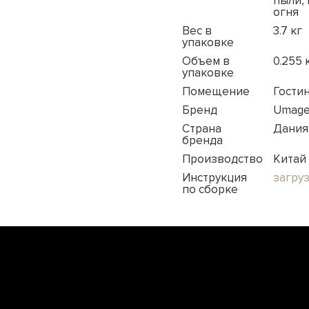
пыли,
огня
Вес в
3.7 кг
упаковке
Объем в
0.255 
упаковке
Помещение
Гостин
Бренд
Umag
Страна
Дания
бренда
Производство
Китай
Инструкция
загру
по сборке