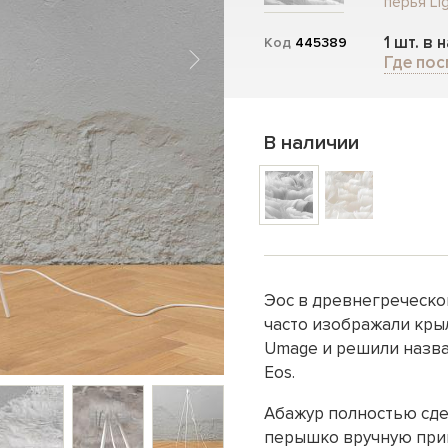
перья Li
1 шт. в 
Код
445389
Где пос
В наличии
Эос в древнегреческо
часто изображали кры
Umage и решили назва
Eos.
Абажур полностью сде
перышко вручную прик