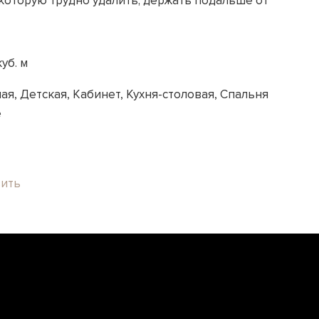
 которую трудно удалить; держать подальше от
куб. м
ая, Детская, Кабинет, Кухня-столовая, Спальня
e
зить