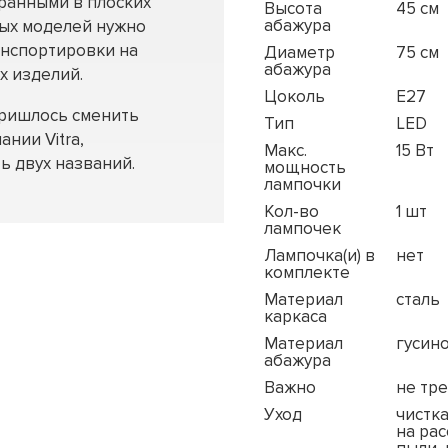
бранными в плоских
Высота
45 см
абажура
ных моделей нужно
анспортировки на
Диаметр
75 см
абажура
х изделий.
Цоколь
E27
пришлось сменить
Тип
LED
ании Vitra,
Макс.
15 Вт
ь двух названий.
мощность
лампочки
Кол-во
1 шт
лампочек
Лампочка(и) в
нет
комплекте
Материал
сталь
каркаса
Материал
гусино
абажура
Важно
не тр
Уход
чистк
на рас