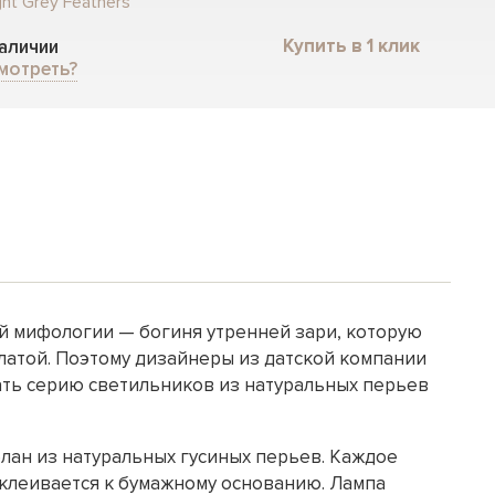
ght Grey Feathers
Купить в 1 клик
наличии
мотреть?
й мифологии — богиня утренней зари, которую
латой. Поэтому дизайнеры из датской компании
ть серию светильников из натуральных перьев
лан из натуральных гусиных перьев. Каждое
леивается к бумажному основанию. Лампа