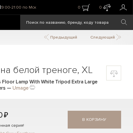
8
9:00-21:00 по Мск
0
0
Предыдущий
Следующий
на белой треноге, XL
Floor Lamp With White Tripod Extra Large
ers
—
Umage
0 ₽
В КОРЗИНУ
нная серия!