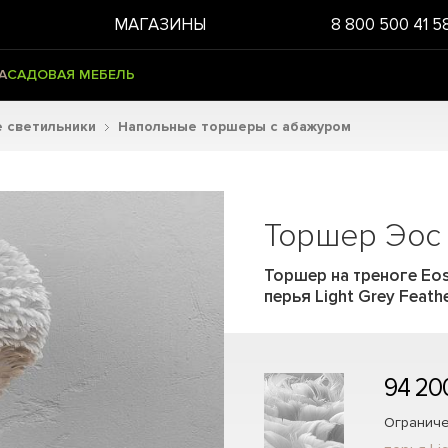
МАГАЗИНЫ
8 800 500 41 5
А
САДОВАЯ МЕБЕЛЬ
 светильники
Напольные торшеры с абажуром
Торшер Эос 
Торшер на треноге Eos 
перья Light Grey Feath
94 20
Ограниче