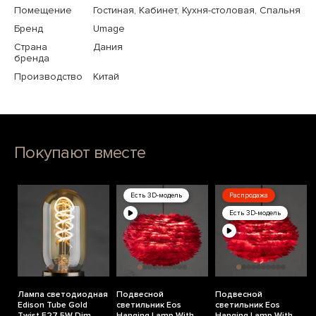
Помещение
Гостиная, Кабинет, Кухня-столовая, Спальня
Бренд
Umage
Страна
Дания
бренда
Производство
Китай
Покупают вместе
Есть 3D-модель
Распродажа
Есть 3D-модель
Лампа светодиодная
Подвесной
Подвесной
Edison Tube Gold
светильник Eos
светильник Eos
Twist E27 5W Dim
Hanging Lamp With
Hanging Lamp With