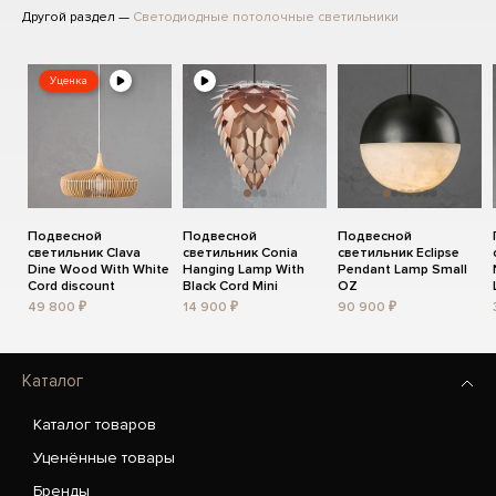
Другой раздел —
Светодиодные потолочные светильники
Уценка
Подвесной
Подвесной
Подвесной
светильник Clava
светильник Conia
светильник Eclipse
Dine Wood With White
Hanging Lamp With
Pendant Lamp Small
Cord discount
Black Cord Mini
OZ
49 800 ₽
14 900 ₽
90 900 ₽
Каталог
Каталог товаров
Уценённые товары
Бренды