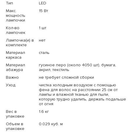
Тип
LED
Макс.
15 Вт
мощность
лампочки
Кол-во
1 шт
лампочек
Лампочка(и) в
нет
комплекте
Материал
сталь
каркаса
Материал
гусиное перо (около 4050 шт), бумага,
абажура
акрил, текстиль
Важно
не требует сложной сборки
Уход
чистка холодным воздухом с помощью
фена для волос на расстоянии 25 см от
лампы и влажной тканью для пыли,
которую трудно удалить, держать подальше
от огня
Вес в
1.6 кг
упаковке
Объем в
0.029 куб. м
упаковке