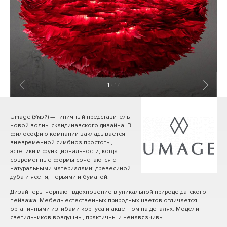
1
/ 17
Umage (Умэй) — типичный представитель
новой волны скандинавского дизайна. В
философию компании закладывается
вневременной симбиоз простоты,
эстетики и функциональности, когда
современные формы сочетаются с
натуральными материалами: древесиной
дуба и ясеня, перьями и бумагой.
Дизайнеры черпают вдохновение в уникальной природе датского
пейзажа. Мебель естественных природных цветов отличается
органичными изгибами корпуса и акцентом на деталях. Модели
светильников воздушны, практичны и ненавязчивы.