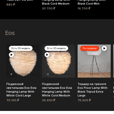
Black Cord Medium
Black Cord Mini
880 ₽
30 700 ₽
16 700 ₽
Eos
Есть 3D-модель
Есть 3D-модель
Распродажа
Подвесной
Подвесной
Торшер на треноге
светильник Eos Evia
светильник Eos Evia
Eos Floor Lamp With
Hanging Lamp With
Hanging Lamp With
Black Tripod Extra
White Cord Large
White Cord Medium
Large
76 100 ₽
39 400 ₽
75 600 ₽