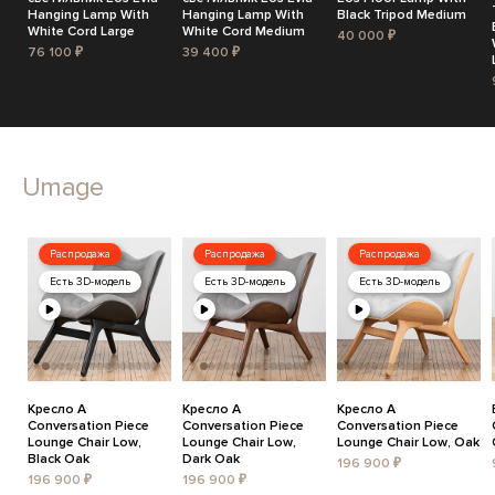
Hanging Lamp With
Hanging Lamp With
Black Tripod Medium
White Cord Large
White Cord Medium
40 000 ₽
76 100 ₽
39 400 ₽
Umage
Распродажа
Распродажа
Распродажа
Есть 3D-модель
Есть 3D-модель
Есть 3D-модель
Кресло A
Кресло A
Кресло A
Conversation Piece
Conversation Piece
Conversation Piece
Lounge Chair Low,
Lounge Chair Low,
Lounge Chair Low, Oak
Black Oak
Dark Oak
196 900 ₽
196 900 ₽
196 900 ₽