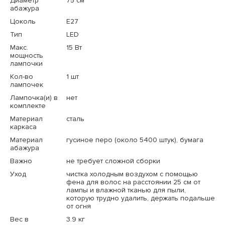
Диаметр
75 см
абажура
Цоколь
E27
Тип
LED
Макс.
15 Вт
мощность
лампочки
Кол-во
1 шт
лампочек
Лампочка(и) в
нет
комплекте
Материал
сталь
каркаса
Материал
гусиное перо (около 5400 штук), бумага
абажура
Важно
не требует сложной сборки
Уход
чистка холодным воздухом с помощью
фена для волос на расстоянии 25 см от
лампы и влажной тканью для пыли,
которую трудно удалить, держать подальше
от огня
Вес в
3.9 кг