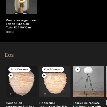
Лампа светодиодная
Edison Tube Gold
Twist E27 5W Dim
880 ₽
Eos
Есть 3D-модель
Есть 3D-модель
Подвесной
Подвесной
Торшер на треноге
светильник Eos Evia
светильник Eos Evia
Eos Floor Lamp With