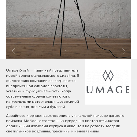
1
/ 7
Umage (Умэй) — типичный представитель
новой волны скандинавского дизайна. В
философию компании закладывается
вневременной симбиоз простоты,
эстетики и функциональности, когда
современные формы сочетаются с
натуральными материалами: древесиной
дуба и ясеня, перьями и бумагой.
Дизайнеры черпают вдохновение в уникальной природе датского
пейзажа. Мебель естественных природных цветов отличается
органичными изгибами корпуса и акцентом на деталях. Модели
светильников воздушны, практичны и ненавязчивы.