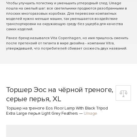
Чтобы улучшить логистику и уменьшить углеродный след, Umage
пошла на смелый шаг: все светильники продаются разобранными в
плоских многоразовых коробках. Для перевозки компактных
моделей нужно меньше машин, так уменьшается воздействие
транспортировки на окружающую среду без ущерба для качества
самих изделий.
Ранее бренд назывался Vita Copenhagen, но имя пришлось сменить
после претензий от гиганта в мире дизайна - компании Vitra,
утверждавшей, что потребителей сбивает схожесть двух названий.
Торшер Эос на чёрной треноге,
серые перья, XL
Торшер на треноге Eos Floor Lamp With Black Tripod
Extra Large перья Light Grey Feathers
—
Umage