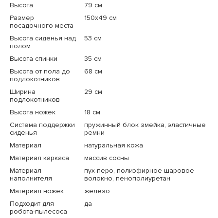
Высота
79 см
Размер
150x49 см
посадочного места
Высота сиденья над
53 см
полом
Высота спинки
35 см
Высота от пола до
68 см
подлокотников
Ширина
29 см
подлокотников
Высота ножек
18 см
Система поддержки
пружинный блок змейка, эластичные
сиденья
ремни
Материал
натуральная кожа
Материал каркаса
массив сосны
Материал
пух-перо, полиэфирное шаровое
наполнителя
волокно, пенополиуретан
Материал ножек
железо
Подходит для
да
робота-пылесоса