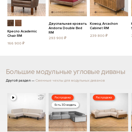
Двуспальная кровать
Комод Arcachon
Andorra Double Bed
Cabinet RM
Кресло Academic
RM
Chair RM
239 800 ₽
293 900 ₽
166 900 ₽
Большие модульные угловые диваны
Другой раздел —
Сменные чехлы для модульных диванов
Распродажа
Распродажа
Есть 3D-модель