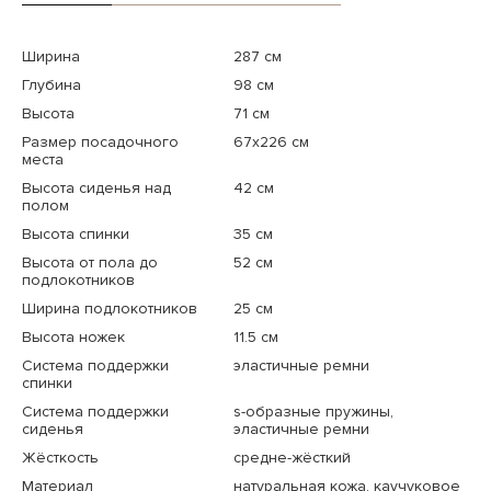
Ширина
287 см
Глубина
98 см
Высота
71 см
Размер посадочного
67х226 см
места
Высота сиденья над
42 см
полом
Высота спинки
35 см
Высота от пола до
52 см
подлокотников
Ширина подлокотников
25 см
Высота ножек
11.5 см
Система поддержки
эластичные ремни
спинки
Система поддержки
s-образные пружины,
сиденья
эластичные ремни
Жёсткость
средне-жёсткий
Материал
натуральная кожа, каучуковое