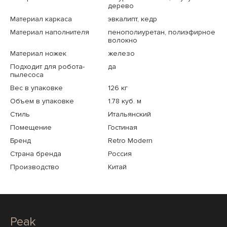
дерево
Материал каркаса
эвкалипт, кедр
Материал наполнителя
пенополиуретан, полиэфирное
волокно
Материал ножек
железо
Подходит для робота-
да
пылесоса
Вес в упаковке
126 кг
Объем в упаковке
1.78 куб. м
Стиль
Итальянский
Помещение
Гостиная
Бренд
Retro Modern
Страна бренда
Россия
Производство
Китай
Peak