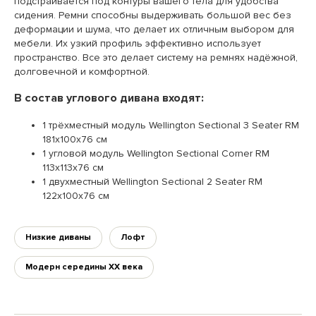
подстраивается под контуры вашего тела для удобства
сидения. Ремни способны выдерживать большой вес без
деформации и шума, что делает их отличным выбором для
мебели. Их узкий профиль эффективно использует
пространство. Все это делает систему на ремнях надёжной,
долговечной и комфортной.
В состав углового дивана входят:
1 трёхместный модуль Wellington Sectional 3 Seater RM
181х100х76 см
1 угловой модуль Wellington Sectional Corner RM
113х113х76 см
1 двухместный Wellington Sectional 2 Seater RM
122х100х76 см
Низкие диваны
Лофт
Модерн середины XX века