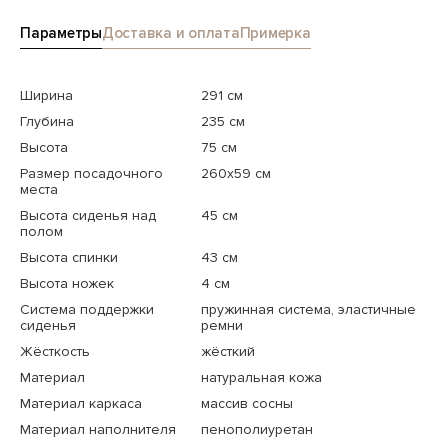
Параметры
Доставка и оплата
Примерка
Ширина
291 см
Глубина
235 см
Высота
75 см
Размер посадочного
260x59 см
места
Высота сиденья над
45 см
полом
Высота спинки
43 см
Высота ножек
4 см
Система поддержки
пружинная система, эластичные
сиденья
ремни
Жёсткость
жёсткий
Материал
натуральная кожа
Материал каркаса
массив сосны
Материал наполнителя
пенополиуретан