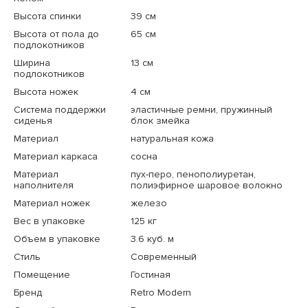
Высота спинки
39 см
Высота от пола до
65 см
подлокотников
Ширина
13 см
подлокотников
Высота ножек
4 см
Система поддержки
эластичные ремни, пружинный
сиденья
блок змейка
Материал
натуральная кожа
Материал каркаса
сосна
Материал
пух-перо, пенополиуретан,
наполнителя
полиэфирное шаровое волокно
Материал ножек
железо
Вес в упаковке
125 кг
Объем в упаковке
3.6 куб. м
Стиль
Современный
Помещение
Гостиная
Бренд
Retro Modern