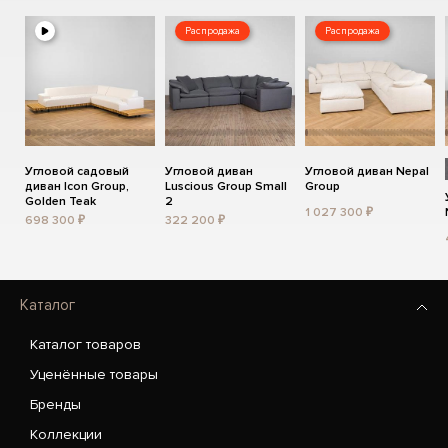
Распродажа
Распродажа
Угловой садовый
Угловой диван
Угловой диван Nepal
диван Icon Group,
Luscious Group Small
Group
Golden Teak
2
1 027 300 ₽
698 300 ₽
322 200 ₽
Каталог
Каталог товаров
Уценённые товары
Бренды
Коллекции