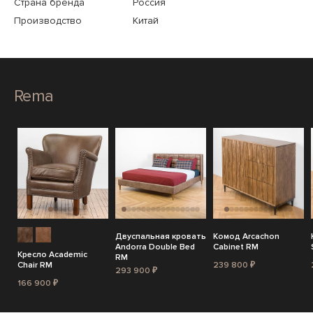
Страна бренда
Россия
Производство
Китай
Rema
Двуспальная кровать
Комод Arcachon
Andorra Double Bed
Cabinet RM
Кресло Academic
RM
Chair RM
239 800 ₽
293 900 ₽
166 900 ₽