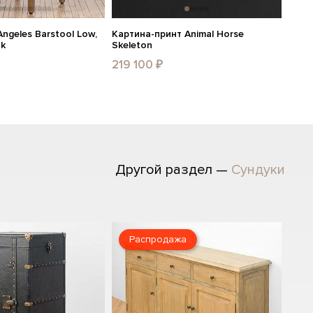
ngeles Barstool Low,
Картина-принт Animal Horse
ak
Skeleton
219 100 ₽
Другой раздел —
Сундуки
Распродажа