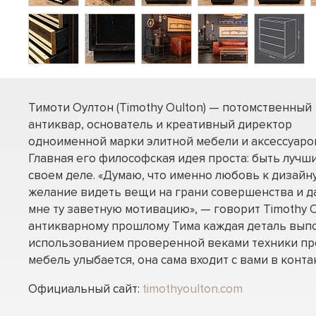
Тимоти Оултон (Timothy Oulton) — потомственный
антиквар, основатель и креативный директор
одноименной марки элитной мебели и аксессуаро
Главная его философская идея проста: быть лучш
своем деле. «Думаю, что именно любовь к дизайну
желание видеть вещи на грани совершенства и д
мне ту заветную мотивацию», — говорит Timothy O
антикварному прошлому Тима каждая деталь вып
использованием проверенной веками техники пр
мебель улыбается, она сама входит с вами в контак
Официальный сайт:
timothyoulton.com