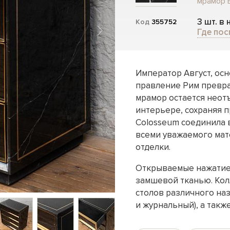
мрамор B
3 шт. в
Код
355752
Где пос
Император Август, осн
правление Рим преврат
мрамор остается неот
интерьере, сохраняя 
Colosseum соединила в
всеми уважаемого мат
отделки.
Открываемые нажатие
замшевой тканью. Кол
столов различного на
и журнальный), а такж