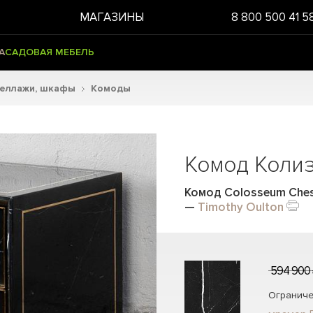
МАГАЗИНЫ
8 800 500 41 5
А
САДОВАЯ МЕБЕЛЬ
теллажи, шкафы
Комоды
Комод Колиз
Комод Colosseum Chest
—
Timothy Oulton
594 900
Ограниче