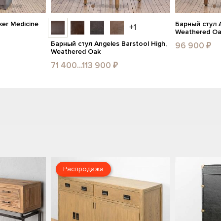
er Medicine
Барный стул A
+1
Weathered O
Барный стул Angeles Barstool High,
96 900 ₽
Weathered Oak
71 400...113 900 ₽
Распродажа