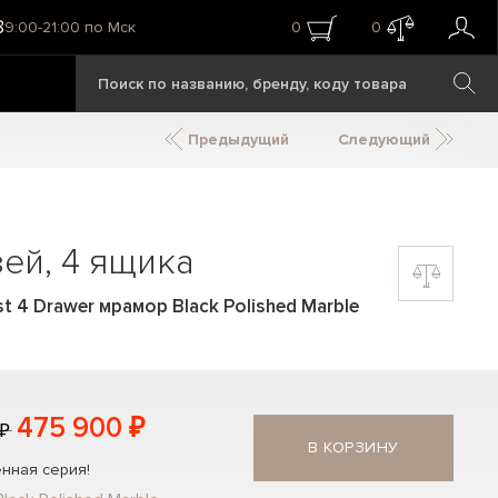
8
9:00-21:00 по Мск
0
0
Предыдущий
Следующий
ей, 4 ящика
 4 Drawer мрамор Black Polished Marble
475 900 ₽
 ₽
В КОРЗИНУ
нная серия!