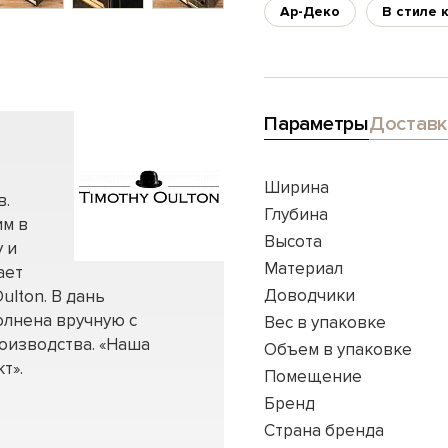
Ар-Деко
В стиле 
Параметры
Доставк
Ширина
в.
Глубина
им в
Высота
 и
Материал
ает
Доводчики
ulton. В дань
олнена вручную с
Вес в упаковке
оизводства. «Наша
Объем в упаковке
т».
Помещение
Бренд
Страна бренда