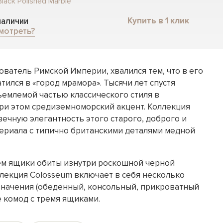
lack Polished Marble
Купить в 1 клик
 наличии
мотреть?
ователь Римской Империи, хвалился тем, что в его
ился в «город мрамора». Тысячи лет спустя
ъемлемой частью классического стиля в
при этом средиземноморский акцент. Коллекция
ечную элегантность этого старого, доброго и
ериала с типично британскими деталями медной
м ящики обиты изнутри роскошной черной
лекция Colosseum включает в себя несколько
значения (обеденный, консольный, прикроватный
е комод с тремя ящиками.