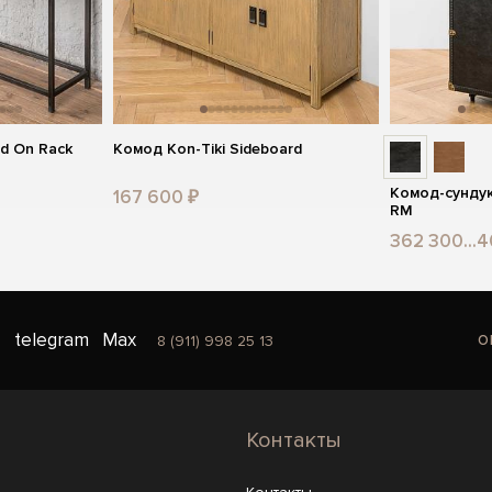
d On Rack
Комод Kon-Tiki Sideboard
Комод-сундук 
167 600 ₽
RM
362 300...
o
telegram
Max
8 (911) 998 25 13
Контакты