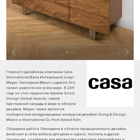
1
/ 14
Главного дизайнера компании Casa
International (Каза Интернэшнл) зовут
Мауро Липпарини (Mauro Lipparini). Его
талант известен во всём мире. В 2011
году он стал лауреатом премии Good
Design Global Awards, самой
престижной награды в мире в области
дизайна. Мауро также является
победителем международных конкурсов дизайна Young & Design
Milano и International Du Pont Award Köln.
Обширная работа Липпарини в области промышленного дизайна
включает в себя мебель для дома и офиса, текстиль и другую
продукцию, созданную для множества известных европейских и