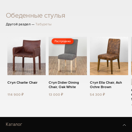
Обеденные стулья
Другой раздел —
Табуреты
Распродажа
Стул Charlie Chair
Стул Didier Dining
Стул Ella Chair, Ash
Chair, Oak White
Ochre Brown
114 900 ₽
13 000 ₽
54 300 ₽
Каталог