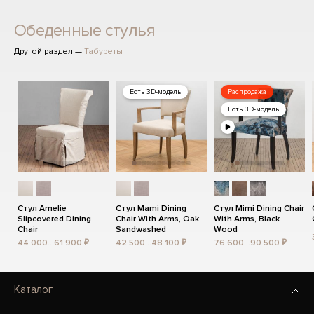
Обеденные стулья
Другой раздел —
Табуреты
Есть 3D-модель
Распродажа
Есть 3D-модель
Стул Amelie
Стул Mami Dining
Стул Mimi Dining Chair
Slipcovered Dining
Chair With Arms, Oak
With Arms, Black
Chair
Sandwashed
Wood
44 000...61 900 ₽
42 500...48 100 ₽
76 600...90 500 ₽
Каталог