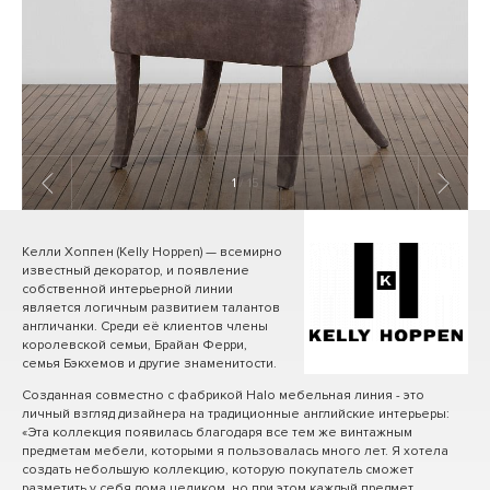
1
/ 15
Келли Хоппен (Kelly Hoppen) — всемирно
известный декоратор, и появление
собственной интерьерной линии
является логичным развитием талантов
англичанки. Среди её клиентов члены
королевской семьи, Брайан Ферри,
семья Бэкхемов и другие знаменитости.
Созданная совместно с фабрикой Halo мебельная линия - это
личный взгляд дизайнера на традиционные английские интерьеры:
«Эта коллекция появилась благодаря все тем же винтажным
предметам мебели, которыми я пользовалась много лет. Я хотела
создать небольшую коллекцию, которую покупатель сможет
разметить у себя дома целиком, но при этом каждый предмет