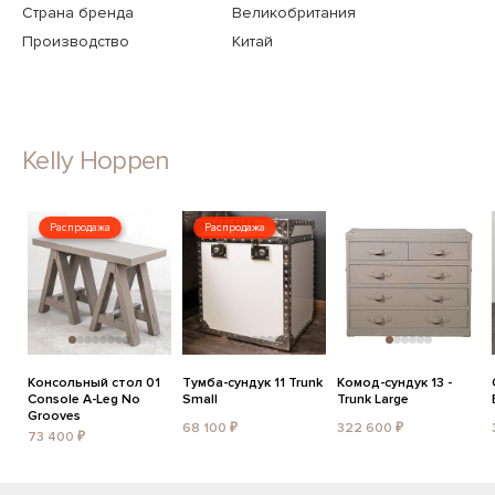
Страна бренда
Великобритания
Производство
Китай
Kelly Hoppen
Распродажа
Распродажа
Консольный стол 01
Тумба-сундук 11 Trunk
Комод-сундук 13 -
Console A-Leg No
Small
Trunk Large
Grooves
68 100 ₽
322 600 ₽
73 400 ₽