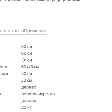
а и оплата
Примерка
60 см
60 см
101 см
еста
60x43 см
олом
50 см
32 см
дерево
я
пенополиуретан
дерево
20 кг