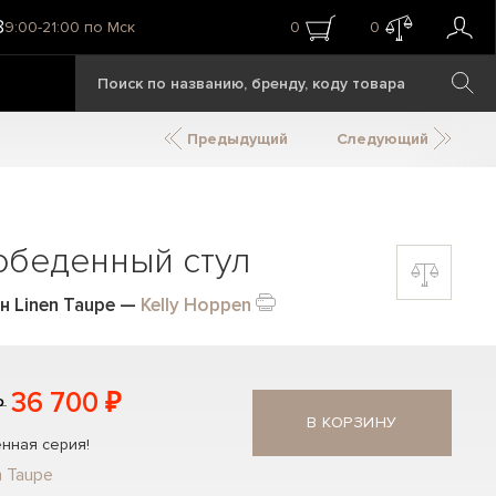
8
9:00-21:00 по Мск
0
0
Предыдущий
Следующий
обеденный стул
н Linen Taupe
—
Kelly Hoppen
36 700 ₽
₽
В КОРЗИНУ
нная серия!
n Taupe