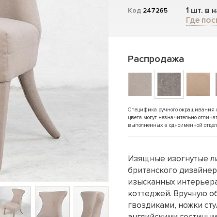
1 шт. в 
Код
247265
Где пос
Распродажа
Специфика ручного окрашивания и 
цвета могут незначительно отлича
выполненных в одноименной отдел
Изящные изогнутые ли
британского дизайнера
изысканных интерьера
коттеджей. Вручную о
гвоздиками, ножки сту
английскими гостиным