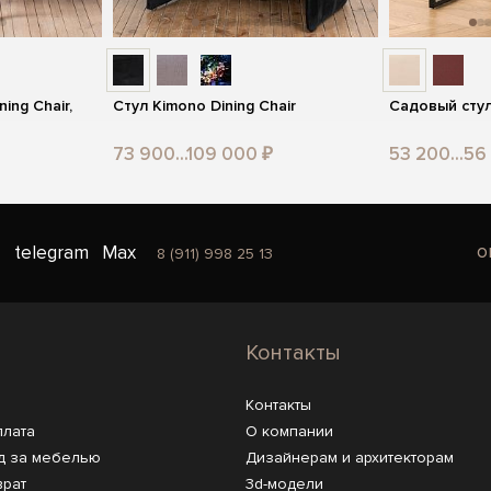
ning Chair,
Стул Kimono Dining Chair
Садовый стул 
73 900...109 000 ₽
53 200...56
o
telegram
Max
8 (911) 998 25 13
Контакты
Контакты
плата
О компании
д за мебелью
Дизайнерам и архитекторам
врат
3d-модели