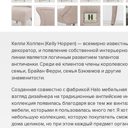
Келли Хоппен (Kelly Hoppen) — всемирно известн
декоратор, и появление собственной интерьерно
линии является логичным развитием талантов
англичанки. Среди её клиентов члены королевск
семьи, Брайан Ферри, семья Бэкхемов и другие
знаменитости.
Созданная совместно с фабрикой Halo мебельная 
взгляд дизайнера на традиционные английские и
коллекция появилась благодаря все тем же винт
мебели, которыми я пользовалась много лет. Я хо
небольшую коллекцию, которую покупатель сможе
дома целиком, но при этом каждый предмет орган