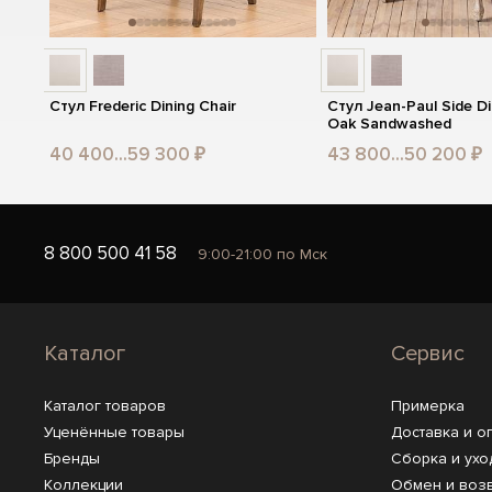
Стул Frederic Dining Chair
Стул Jean-Paul Side Di
Oak Sandwashed
40 400...59 300 ₽
43 800...50 200 ₽
8 800 500 41 58
9:00-21:00 по Мск
Каталог
Сервис
Каталог товаров
Примерка
Уценённые товары
Доставка и о
Бренды
Сборка и ухо
Коллекции
Обмен и воз