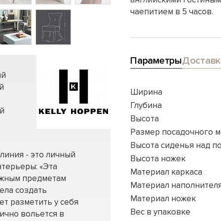
чаепитием в 5 часов.
Параметры
Доставк
ый
й
Ширина
Глубина
ой
Высота
Размер посадочного м
Высота сиденья над п
линия - это личный
Высота ножек
нтерьеры: «Эта
Материал каркаса
ажным предметам
Материал наполнител
тела создать
Материал ножек
т разметить у себя
Вес в упаковке
ично вольется в