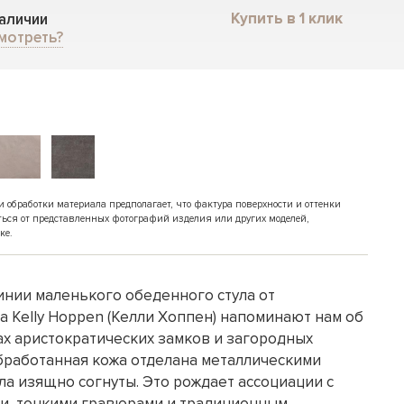
Купить в 1 клик
наличии
мотреть?
обработки материала предполагает, что фактура поверхности и оттенки
ться от представленных фотографий изделия или других моделей,
ке.
нии маленького обеденного стула от
 Kelly Hoppen (Келли Хоппен) напоминают нам об
х аристократических замков и загородных
бработанная кожа отделана металлическими
ла изящно согнуты. Это рождает ассоциации с
и, тонкими гравюрами и традиционным