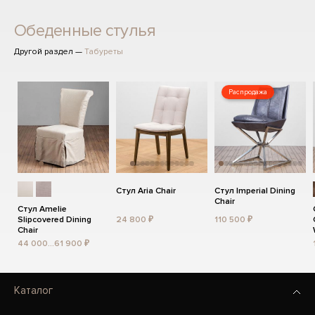
Обеденные стулья
Другой раздел —
Табуреты
Распродажа
Стул Aria Chair
Стул Imperial Dining
Chair
Стул Amelie
Slipcovered Dining
24 800 ₽
110 500 ₽
Chair
44 000...61 900 ₽
Каталог