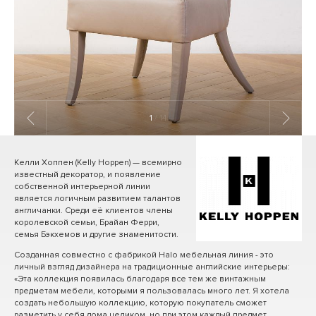
1
/ 14
Келли Хоппен (Kelly Hoppen) — всемирно
известный декоратор, и появление
собственной интерьерной линии
является логичным развитием талантов
англичанки. Среди её клиентов члены
королевской семьи, Брайан Ферри,
семья Бэкхемов и другие знаменитости.
Созданная совместно с фабрикой Halo мебельная линия - это
личный взгляд дизайнера на традиционные английские интерьеры:
«Эта коллекция появилась благодаря все тем же винтажным
предметам мебели, которыми я пользовалась много лет. Я хотела
создать небольшую коллекцию, которую покупатель сможет
разметить у себя дома целиком, но при этом каждый предмет