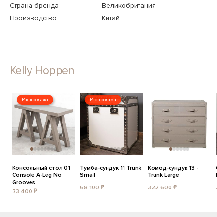
Страна бренда
Великобритания
Производство
Китай
Kelly Hoppen
Распродажа
Распродажа
Консольный стол 01
Тумба-сундук 11 Trunk
Комод-сундук 13 -
Console A-Leg No
Small
Trunk Large
Grooves
68 100 ₽
322 600 ₽
73 400 ₽