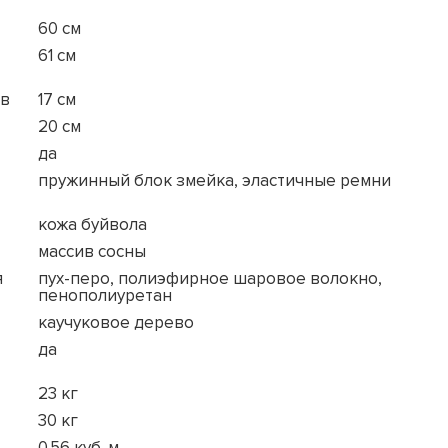
60 см
61 см
ов
17 см
20 см
да
пружинный блок змейка, эластичные ремни
кожа буйвола
массив сосны
я
пух-перо, полиэфирное шаровое волокно,
пенополиуретан
каучуковое дерево
да
23 кг
30 кг
0.56 куб. м