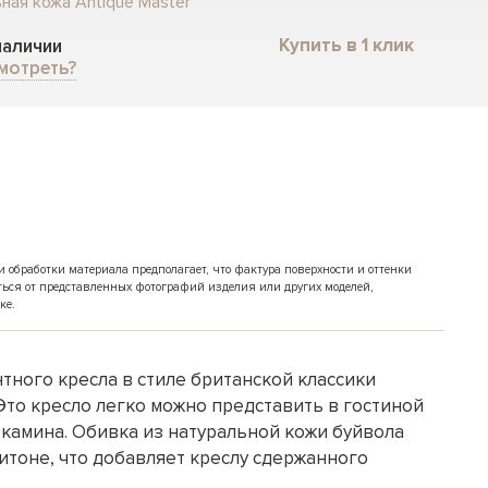
ная кожа Antique Master
Купить в 1 клик
 наличии
мотреть?
обработки материала предполагает, что фактура поверхности и оттенки
ться от представленных фотографий изделия или других моделей,
ке.
тного кресла в стиле британской классики
 Это кресло легко можно представить в гостиной
 камина. Обивка из натуральной кожи буйвола
итоне, что добавляет креслу сдержанного