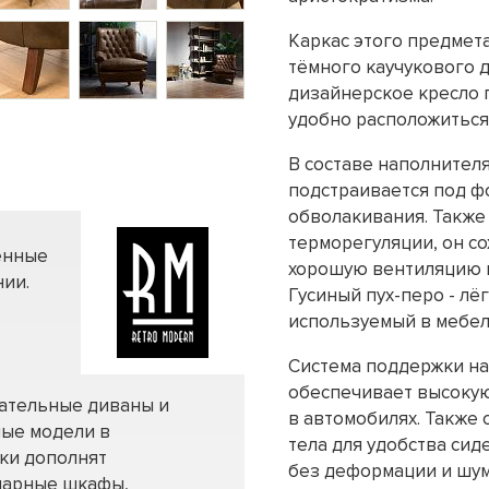
Каркас этого предмета
тёмного каучукового 
дизайнерское кресло п
удобно расположиться
В составе наполнителя
подстраивается под ф
обволакивания. Также 
терморегуляции, он со
енные
хорошую вентиляцию в
ии.
Гусиный пух-перо - лё
используемый в мебел
Система поддержки на
обеспечивает высокую
вательные диваны и
в автомобилях. Также 
ные модели в
тела для удобства си
нки дополнят
без деформации и шум
нарные шкафы,