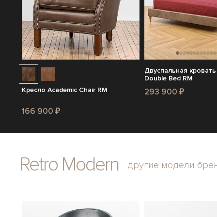
Двуспальная кровать
Double Bed RM
Кресло Academic Chair RM
293 900 ₽
166 900 ₽
Retro Modern
другие модели бре