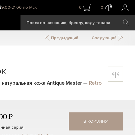
8
9:00-21:00 по Мск
0
0
Предыдущий
Следующий
ок
M натуральная кожа Antique Master
—
Retro
00 ₽
В КОРЗИНУ
нная серия!