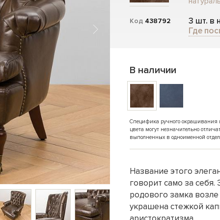
натураль
3 шт. в
Код
438792
Где пос
В наличии
Специфика ручного окрашивания и 
цвета могут незначительно отлича
выполненных в одноименной отдел
Название этого элеган
говорит само за себя.
родового замка возле
украшена стежкой кап
аристократизма.