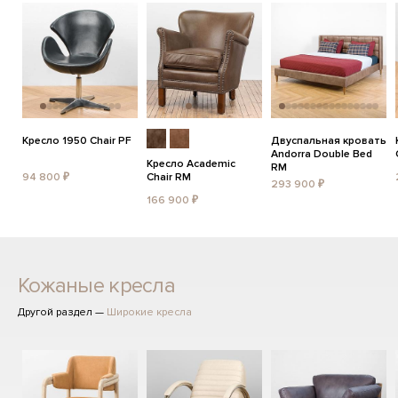
Кресло 1950 Chair PF
Двуспальная кровать
Andorra Double Bed
Кресло Academic
RM
94 800 ₽
Chair RM
293 900 ₽
166 900 ₽
Кожаные кресла
Другой раздел —
Широкие кресла