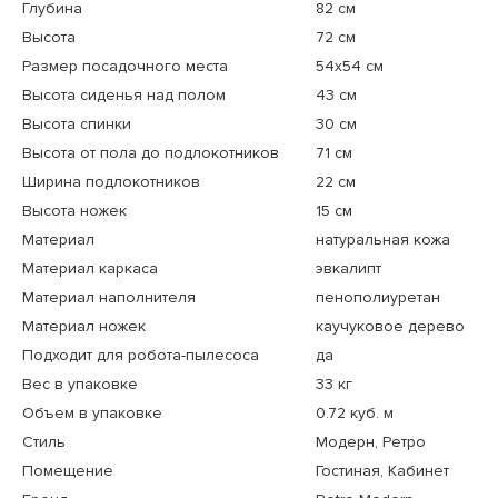
Глубина
82 см
Высота
72 см
Размер посадочного места
54x54 см
Высота сиденья над полом
43 см
Высота спинки
30 см
Высота от пола до подлокотников
71 см
Ширина подлокотников
22 см
Высота ножек
15 см
Материал
натуральная кожа
Материал каркаса
эвкалипт
Материал наполнителя
пенополиуретан
Материал ножек
каучуковое дерево
Подходит для робота-пылесоса
да
Вес в упаковке
33 кг
Объем в упаковке
0.72 куб. м
Стиль
Модерн, Ретро
Помещение
Гостиная, Кабинет