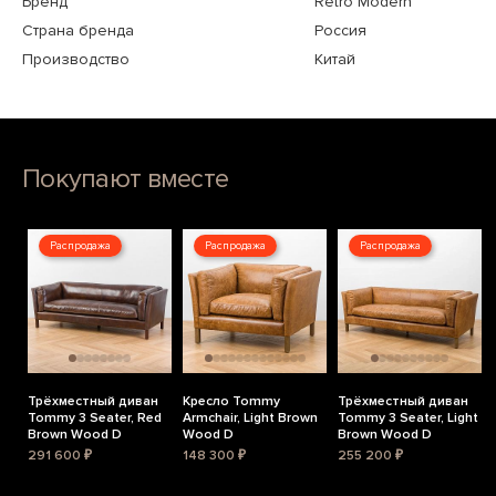
Бренд
Retro Modern
Страна бренда
Россия
Производство
Китай
Покупают вместе
Распродажа
Распродажа
Распродажа
Трёхместный диван
Кресло Tommy
Трёхместный диван
Tommy 3 Seater, Red
Armchair, Light Brown
Tommy 3 Seater, Light
Brown Wood D
Wood D
Brown Wood D
291 600 ₽
148 300 ₽
255 200 ₽