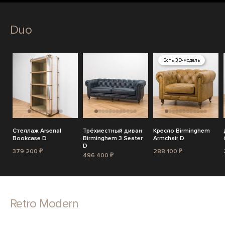
Duo
Есть 3D-модель
Стеллаж Arsenal
Трёхместный диван
Кресло Birminghem
Bookcase D
Birminghem 3 Seater
Armchair D
D
379 200 ₽
288 100 ₽
496 400 ₽
Retro Modern