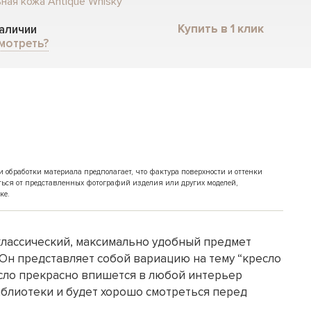
ная кожа Antique Whisky
Купить в 1 клик
наличии
мотреть?
обработки материала предполагает, что фактура поверхности и оттенки
ться от представленных фотографий изделия или других моделей,
ке.
 классический, максимально удобный предмет
 Он представляет собой вариацию на тему “кресло
есло прекрасно впишется в любой интерьер
иблиотеки и будет хорошо смотреться перед