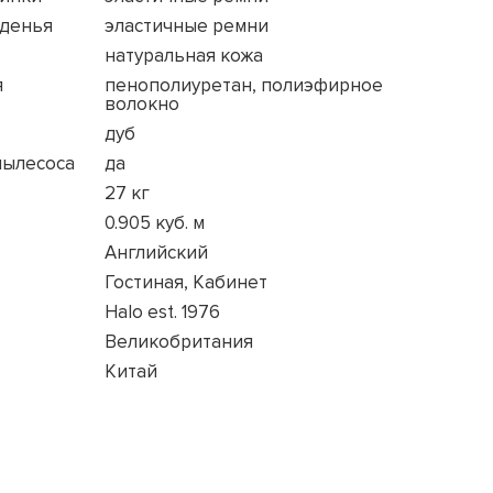
иденья
эластичные ремни
натуральная кожа
я
пенополиуретан, полиэфирное
волокно
дуб
пылесоса
да
27 кг
0.905 куб. м
Английский
Гостиная, Кабинет
Halo est. 1976
Великобритания
Китай