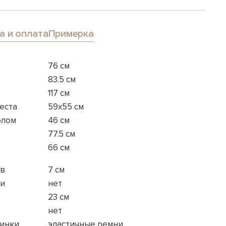
а и оплата
Примерка
76 см
83.5 см
117 см
еста
59x55 см
олом
46 см
77.5 см
66 см
ов
7 см
ки
нет
23 см
нет
пинки
эластичные ремни