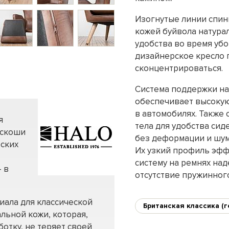
Изогнутые линии спин
кожей буйвола натура
удобства во время уб
дизайнерское кресло 
сконцентрироваться.
Система поддержки на
обеспечивает высокую
в автомобилях. Также 
я
тела для удобства си
оскоши
без деформации и шум
еских
Их узкий профиль эфф
систему на ремнях на
 в
отсутствие пружинного
иала для классической
Британская классика (г
льной кожи, которая,
отку, не теряет своей