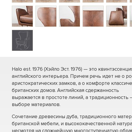
Halo est. 1976 (Хэйло Эст. 1976) — это квинтэссенци
английского интерьера. Причем речь идет не о р
аристократических замков, а о комфорте классич
британских домов. Английская сдержанность
выражается в простоте линий, а традиционность –
выборе материалов.
Сочетание древесины дуба, традиционного матер
британской мебели, и высококачественной натура
несмотря на сложнейшую многоступенчатую обраб