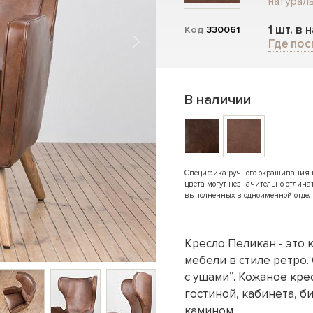
натураль
1 шт. в 
Код
330061
Где пос
В наличии
Специфика ручного окрашивания и 
цвета могут незначительно отлича
выполненных в одноименной отдел
Кресло Пеликан - это
мебели в стиле ретро.
с ушами”. Кожаное кр
гостиной, кабинета, б
камином.