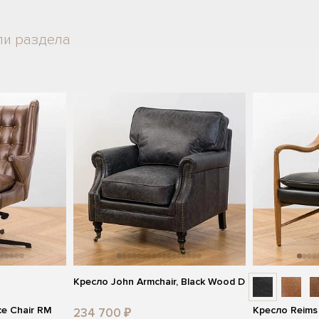
ли раздела
Кресло John Armchair, Black Wood D
ce Chair RM
Кресло Reims
234 700 ₽