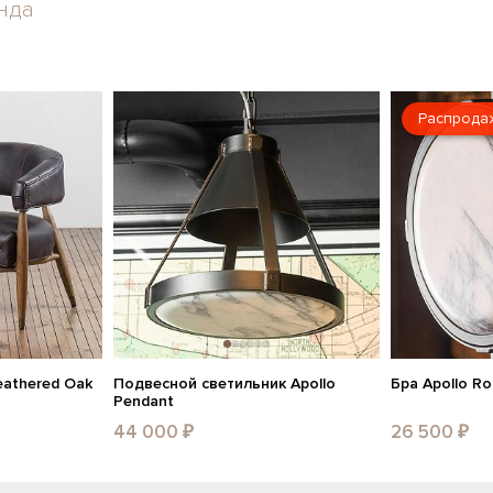
нда
Распрода
eathered Oak
Подвесной светильник Apollo
Бра Apollo R
Pendant
44 000 ₽
26 500 ₽