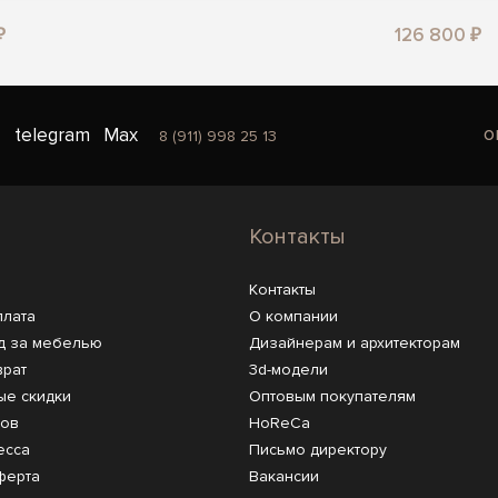
₽
126 800 ₽
o
telegram
Max
8 (911) 998 25 13
Контакты
Контакты
плата
О компании
д за мебелью
Дизайнерам и архитекторам
врат
3d-модели
ые скидки
Оптовым покупателям
ров
HoReCa
есса
Письмо директору
ферта
Вакансии