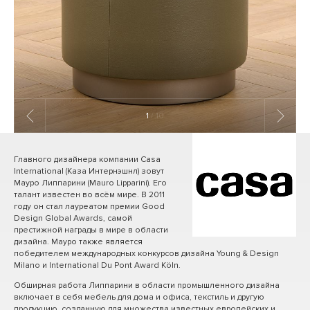
1
/ 10
Главного дизайнера компании Casa
International (Каза Интернэшнл) зовут
Мауро Липпарини (Mauro Lipparini). Его
талант известен во всём мире. В 2011
году он стал лауреатом премии Good
Design Global Awards, самой
престижной награды в мире в области
дизайна. Мауро также является
победителем международных конкурсов дизайна Young & Design
Milano и International Du Pont Award Köln.
Обширная работа Липпарини в области промышленного дизайна
включает в себя мебель для дома и офиса, текстиль и другую
продукцию, созданную для множества известных европейских и