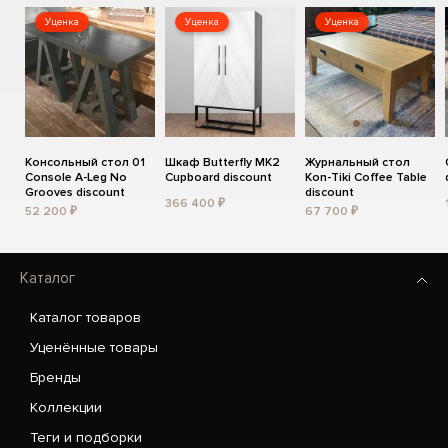
Уценка
Уценка
Уценка
Консольный стол 01
Шкаф Butterfly MK2
Журнальный стол
Console A-Leg No
Cupboard discount
Kon-Tiki Coffee Table
Grooves discount
discount
366 400 ₽
52 200 ₽
67 700 ₽
Каталог
Каталог товаров
Уценённые товары
Бренды
Коллекции
Теги и подборки