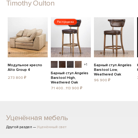
Timothy Oulton
Распродажа
+1
Модульное кресло
Барный стул Angeles
Alto Group 4
Barstool Low,
Барный стул Angeles
Weathered Oak
273 800 ₽
Barstool High,
96 900 ₽
Weathered Oak
71 400...113 900 ₽
Уценённая мебель
Другой раздел —
Уценённый свет