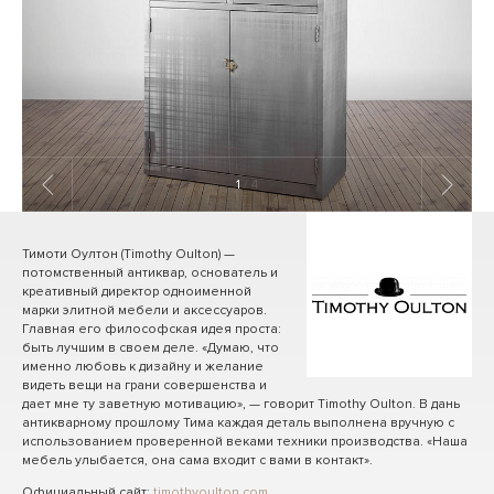
1
/ 4
Тимоти Оултон (Timothy Oulton) —
потомственный антиквар, основатель и
креативный директор одноименной
марки элитной мебели и аксессуаров.
Главная его философская идея проста:
быть лучшим в своем деле. «Думаю, что
именно любовь к дизайну и желание
видеть вещи на грани совершенства и
дает мне ту заветную мотивацию», — говорит Timothy Oulton. В дань
антикварному прошлому Тима каждая деталь выполнена вручную с
использованием проверенной веками техники производства. «Наша
мебель улыбается, она сама входит с вами в контакт».
Официальный сайт:
timothyoulton.com