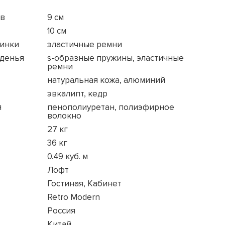
ов
9 см
10 см
пинки
эластичные ремни
иденья
s-образные пружины, эластичные
ремни
натуральная кожа, алюминий
эвкалипт, кедр
я
пенополиуретан, полиэфирное
волокно
27 кг
36 кг
0.49 куб. м
Лофт
Гостиная, Кабинет
Retro Modern
Россия
Китай