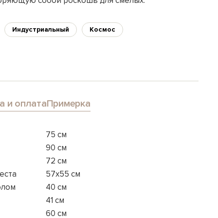
оряющую собой роскошь для смелых.
Индустриальный
Космос
а и оплата
Примерка
75 см
90 см
72 см
еста
57x55 см
олом
40 см
41 см
60 см