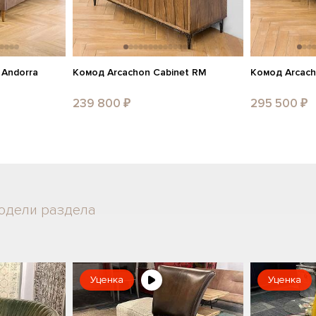
 Andorra
Комод Arcachon Cabinet RM
Комод Arcach
239 800 ₽
295 500 ₽
одели раздела
Уценка
Уценка