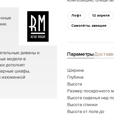
композицию, олицетв
Лофт
12 апреля
енные
ии.
Самолёты, авиация
вательные диваны и
Параметры
Доставк
ные модели в
нки дополнят
Ширина
нарные шкафы,
ей изюминкой
Глубина
Высота
Размер посадочного м
Высота сиденья над п
Высота спинки
Высота от пола до