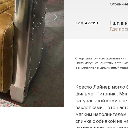
Ограниче
1 шт. в 
Код
473191
Где пос
Специфика ручного окрашивания и 
цвета могут незначительно отлича
выполненных в одноименной отдел
Кресло Лайнер могло 
фильме “Титаник”. Мя
натуральной кожи цве
заклёпками, - это на
мягким наполнителем 
спинка с обивкой из 