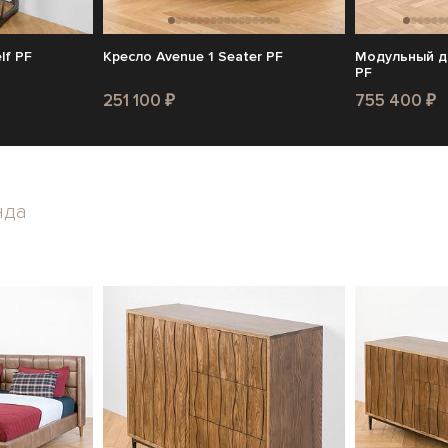
lf PF
Кресло Avenue 1 Seater PF
Модульный ди
PF
251 100 ₽
755 400 ₽
нда