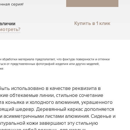
нная серия!
Купить в 1 клик
наличии
мотреть?
обработки материала предполагает, что фактура поверхности и оттенки
ться от представленных фотографий изделия или других моделей,
ке.
быть использовано в качестве реквизита в
гкие обтекаемые линии, стильное сочетание
та коньяка и холодного алюминия, украшенного
стоящий шедевр. Деревянный каркас дополняется
и асимметричными листами алюминия. Сиденье и
натуральной кожи завершают эту стильную