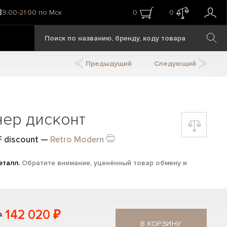
8
9:00-21:00 по Мск
0
0
Предыдущий
Следующий
нер дисконт
F discount
—
Retro Modern
еталл.
Обратите внимание, уценённый товар обмену и
142 020 ₽
₽
В КОРЗИНУ