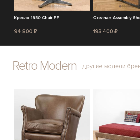
Кресло 1950 Chair PF
Стеллаж Assembly She
94 800 ₽
193 400 ₽
Retro Modern
другие модели бре