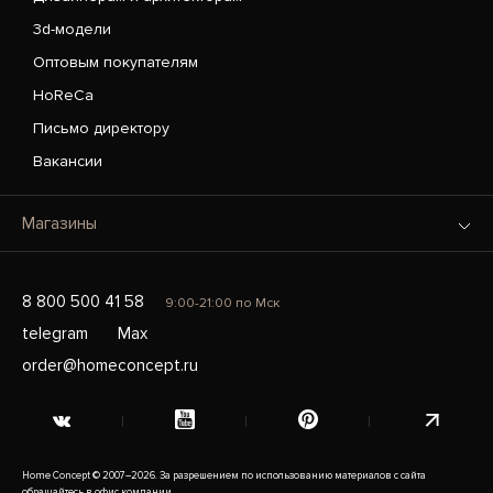
3d-модели
Оптовым покупателям
HoReCa
Письмо директору
Вакансии
Магазины
8 800 500 41 58
9:00-21:00 по Мск
telegram
Max
order@homeconcept.ru
Home Concept © 2007–2026. За разрешением по использованию материалов с сайта
обращайтесь в офис компании.