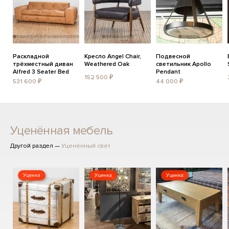
Раскладной
Кресло Angel Chair,
Подвесной
трёхместный диван
Weathered Oak
светильник Apollo
Alfred 3 Seater Bed
Pendant
152 500 ₽
531 600 ₽
44 000 ₽
Уценённая мебель
Другой раздел —
Уценённый свет
Уценка
Уценка
Уценка