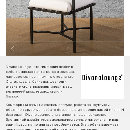
1
/ 17
Divano Lounge - это симфония любви к
себе, помноженная на ветер в волосах,
ласковое солнце и приятную компанию.
Стулья, кресла, банкетки, шезлонги,
диваны и столы призваны украсить ваш
внутренний двор, террасу, сад или
балкон.
Комфортный отдых на свежем воздухе, работа за ноутбуком,
общение с друзьями - всё это бесценные мгновения нашей жизни. И
благодаря Divano Lounge они становятся еще прекраснее.
Элегантный дизайн плюс высококачественные материалы - и ваш
задний двор, патио или сад преображается. Эта мебель выражает
индивидуальность и присущий только вам стиль жизни.