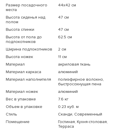
Размер посадочного
44х42 см
места
Высота сиденья над
47 см
полом
Высота спинки
47 см
Высота от пола до
62.5 см
подлокотников
Ширина подлокотников
2 см
Высота ножек
11 см
Материал
акриловая ткань
Материал каркаса
алюминий
Материал наполнителя
полиэфирное волокно,
быстросохнущая пена
Материал ножек
алюминий
Вес в упаковке
7.6 кг
Объем в упаковке
0.23 куб. м
Стиль
Сканди, Современный
Помещение
Гостиная, Кухня-столовая,
Терраса