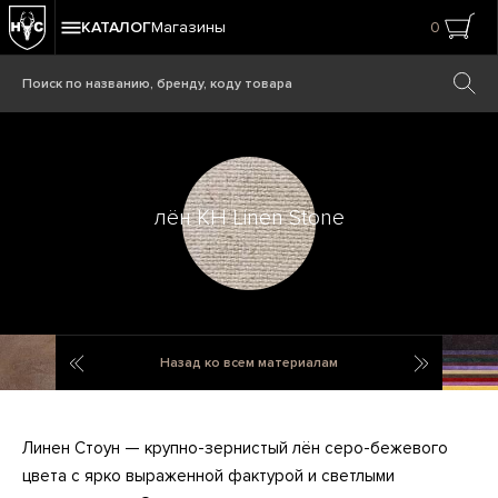
КАТАЛОГ
Магазины
0
лён KH Linen Stone
натуральная кожа Destroyed Raw
хлопок V
Назад ко всем материалам
Линен Стоун — крупно-зернистый лён серо-бежевого
цвета с ярко выраженной фактурой и светлыми