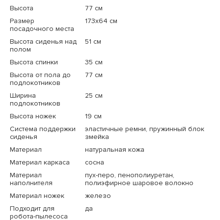
Высота
77 см
Размер
173x64 см
посадочного места
Высота сиденья над
51 см
полом
Высота спинки
35 см
Высота от пола до
77 см
подлокотников
Ширина
25 см
подлокотников
Высота ножек
19 см
Система поддержки
эластичные ремни, пружинный блок
сиденья
змейка
Материал
натуральная кожа
Материал каркаса
сосна
Материал
пух-перо, пенополиуретан,
наполнителя
полиэфирное шаровое волокно
Материал ножек
железо
Подходит для
да
робота-пылесоса