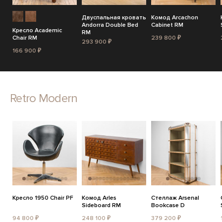
Двуспальная кровать
Комод Arcachon
Andorra Double Bed
Cabinet RM
Кресло Academic
RM
Chair RM
239 800 ₽
293 900 ₽
166 900 ₽
Retro Modern
Кресло 1950 Chair PF
Комод Arles
Стеллаж Arsenal
Sideboard RM
Bookcase D
94 800 ₽
248 100 ₽
379 200 ₽