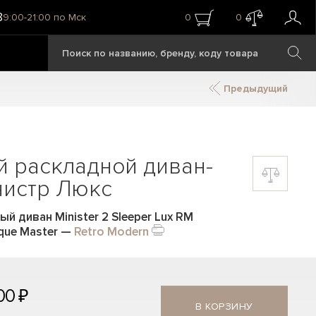
8
9:00-21:00 по Мск
0
0
Предыдущий
й раскладной диван-
нистр Люкс
й диван Minister 2 Sleeper Lux RM
que Master
—
Retro Modern
00 ₽
В КОРЗИНУ