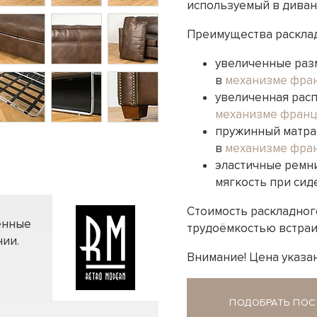
используемый в диван
Преимущества раскладн
увеличенные разм
в
механизме фра
увеличенная расп
механизме франц
пружинный матрас
в
механизме фра
эластичные ремн
мягкость при сид
Стоимость раскладного
енные
трудоёмкостью встраи
ии.
Внимание! Цена указан
ПОДОБРАТЬ ПОС