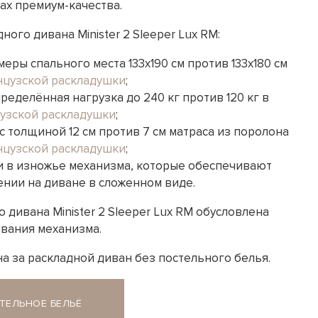
ах премиум-качества.
ого дивана Minister 2 Sleeper Lux RM:
еры спального места 133x190 см против 133x180 см
нцузской раскладушки
;
ределённая нагрузка до 240 кг против 120 кг в
узской раскладушки
;
 толщиной 12 см против 7 см матраса из поролона
нцузской раскладушки
;
и в изножье механизма, которые обеспечивают
ении на диване в сложенном виде.
 дивана Minister 2 Sleeper Lux RM обусловлена
вания механизма.
а за раскладной диван без постельного белья.
ТЕЛЬНОЕ БЕЛЬЁ