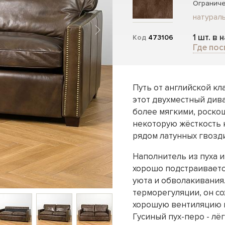
Ограниче
натураль
1 шт. в 
Код
473106
Где пос
Путь от английской к
этот двухместный див
более мягкими, роско
некоторую жёсткость 
рядом латунных гвозд
Наполнитель из пуха и
хорошо подстраиваетс
уюта и обволакивания.
терморегуляции, он со
хорошую вентиляцию в
Гусиный пух-перо - лё