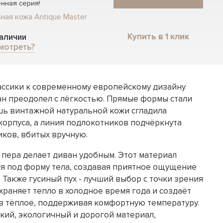
нная серия!
ная кожа Antique Master
Купить в 1 клик
наличии
мотреть?
лассики к современному европейскому дизайну
ан преодолел с лёгкостью. Прямые формы стали
шь винтажной натуральной кожи сгладила
корпуса, а линия подлокотников подчёркнута
иков, вбитых вручную.
 пера делает диван удобным. Этот материал
я под форму тела, создавая приятное ощущение
 Также гусиный пух - лучший выбор с точки зрения
храняет тепло в холодное время года и создаёт
 тёплое, поддерживая комфортную температуру.
гкий, экологичный и дорогой материал,