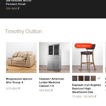
светильник Vector
Pendant Small
130 900 ₽
Timothy Oulton
Распродажа
+1
Модульное кресло
Сервант American
Alto Group 4
Locker Medicine
Барный стул Angeles
Cabinet 1.0
273 800 ₽
Barstool High,
199 800 ₽
Weathered Oak
71 400...113 900 ₽