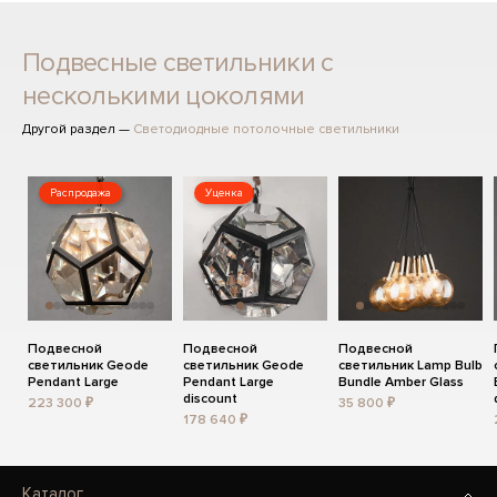
Подвесные светильники с
несколькими цоколями
Другой раздел —
Светодиодные потолочные светильники
Распродажа
Уценка
Подвесной
Подвесной
Подвесной
светильник Geode
светильник Geode
светильник Lamp Bulb
Pendant Large
Pendant Large
Bundle Amber Glass
discount
223 300 ₽
35 800 ₽
178 640 ₽
Каталог