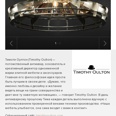
1
/ 6
Тимоти Оултон (Timothy Oulton) —
потомственный антиквар, основатель и
креативный директор одноименной
марки элитной мебели и аксессуаров.
Главная его философская идея проста:
быть лучшим в своем деле. «Думаю, что
именно любовь к дизайну и желание
видеть вещи на грани совершенства и
дает мне ту заветную мотивацию», — говорит Timothy Oulton. В дань
антикварному прошлому Тима каждая деталь выполнена вручную с
использованием проверенной веками техники производства. «Наша
мебель улыбается, она сама входит с вами в контакт».
Официальный сайт:
timothyoulton.com