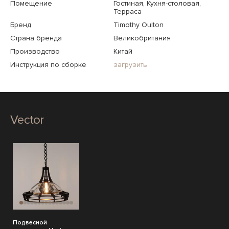
Помещение
Гостиная, Кухня-столовая,
Терраса
Бренд
Timothy Oulton
Страна бренда
Великобритания
Производство
Китай
Инструкция по сборке
загрузить
Vector
Подвесной