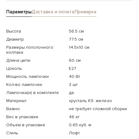
Параметры
Доставка и оплата
Примерка
Высота
56.5 см
Диаметр
77.5 см
Размеры потолочного
14.5x10 см
колпака
Длина цепи
60 см
Цоколь
E27
Мощность лампочки
40 Вт
Кол-во лампочек
3 шт
Лампочка(и) в комплекте
да
Материал
хрусталь K9, железо
Важно
не требует сложной сборки
Вес в упаковке
46 кг
Объем в упаковке
0.65 куб. м
Стиль
Лофт