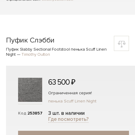
Пуфик Слэбби
Пуфик Slabby Sectional Footstool пенька Scuff Linen
Night
—
Timothy Oulton
63 500 ₽
Ограниченная серия!
пенька Scuff Linen Night
3 шт. в наличии
Код
253857
Где посмотреть?