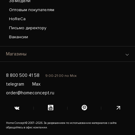
3d-модели
Оптовым покупателям
HoReCa
Письмо директору
Вакансии
Магазины
8 800 500 41 58
9:00-21:00 по Мск
telegram
Max
order@homeconcept.ru
Home Concept © 2007–2026. За разрешением по использованию материалов с сайта
обращайтесь в офис компании.