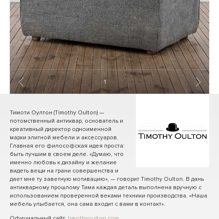
1
/ 8
Тимоти Оултон (Timothy Oulton) —
потомственный антиквар, основатель и
креативный директор одноименной
марки элитной мебели и аксессуаров.
Главная его философская идея проста:
быть лучшим в своем деле. «Думаю, что
именно любовь к дизайну и желание
видеть вещи на грани совершенства и
дает мне ту заветную мотивацию», — говорит Timothy Oulton. В дань
антикварному прошлому Тима каждая деталь выполнена вручную с
использованием проверенной веками техники производства. «Наша
мебель улыбается, она сама входит с вами в контакт».
Официальный сайт:
timothyoulton.com