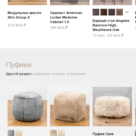
+1
Модульное кресло
Сервант American
Alto Group 4
Locker Medicine
Барный стул Angeles
Cabinet 1.0
273 800 ₽
Barstool High,
199 800 ₽
Weathered Oak
71 400...113 900 ₽
Пуфики
Другой раздел —
Круглые пуфики, оттоманки
Пуфик Cave