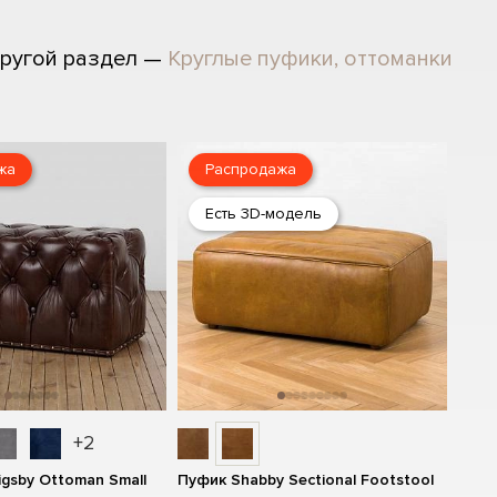
ругой раздел —
Круглые пуфики, оттоманки
жа
Распродажа
Есть 3D-модель
+2
igsby Ottoman Small
Пуфик Shabby Sectional Footstool