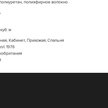
полиуретан, полиэфирное волокно
ь
 куб. м
ная, Кабинет, Прихожая, Спальня
est. 1976
кобритания
й