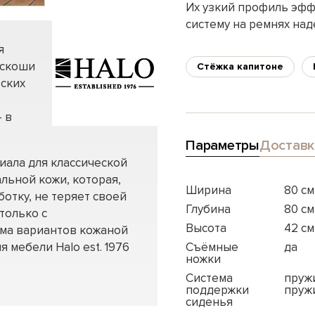
Их узкий профиль эфф
систему на ремнях на
я
оскоши
Стёжка капитоне
еских
 в
Параметры
Доставк
иала для классической
льной кожи, которая,
Ширина
80 см
отку, не теряет своей
Глубина
80 см
только с
Высота
42 см
мма вариантов кожаной
я мебели Halo est. 1976
Съёмные
да
ножки
Система
пруж
поддержки
пруж
сиденья