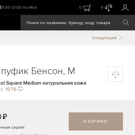
8
9:00-21:00 по Мск
0
0
Следующий
пуфик Бенсон, M
ol Square Medium натуральная кожа
t. 1976
0 ₽
В КОРЗИНУ
нная серия!