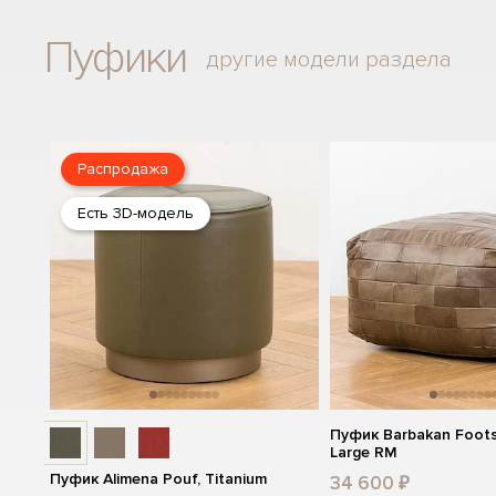
Пуфики
другие модели раздела
Распродажа
Есть 3D-модель
Пуфик Barbakan Foots
Large RM
Пуфик Alimena Pouf, Titanium
34 600 ₽