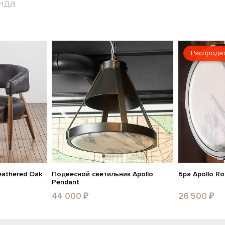
нда
Распрода
eathered Oak
Подвесной светильник Apollo
Бра Apollo R
Pendant
44 000 ₽
26 500 ₽