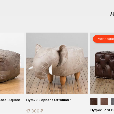
Д
Распрода
tool Square
Пуфик Elephant Ottoman 1
Пуфик Lord D
17 300 ₽