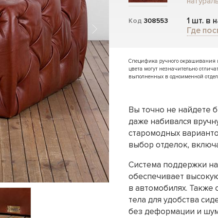
натураль
1 шт. в 
Код
308553
Где пос
Специфика ручного окрашивания и 
цвета могут незначительно отлича
выполненных в одноименной отдел
Вы точно не найдете 
даже набивался вручн
старомодных варианто
выбор отделок, включа
Система поддержки на
обеспечивает высокую
в автомобилях. Также 
тела для удобства си
без деформации и шум