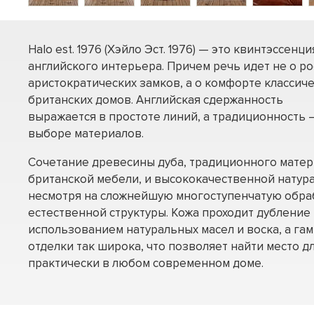
Halo est. 1976 (Хэйло Эст. 1976) — это квинтэссенци
английского интерьера. Причем речь идет не о р
аристократических замков, а о комфорте классич
британских домов. Английская сдержанность
выражается в простоте линий, а традиционность –
выборе материалов.
Сочетание древесины дуба, традиционного матер
британской мебели, и высококачественной натура
несмотря на сложнейшую многоступенчатую обраб
естественной структуры. Кожа проходит дубление 
использованием натуральных масел и воска, а га
отделки так широка, что позволяет найти место дл
практически в любом современном доме.