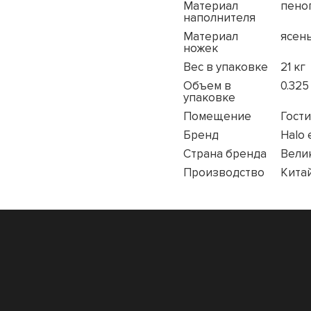
Материал
пено
наполнителя
Материал
ясен
ножек
Вес в упаковке
21 кг
Объем в
0.325
упаковке
Помещение
Гости
Бренд
Halo 
Страна бренда
Вели
Производство
Кита