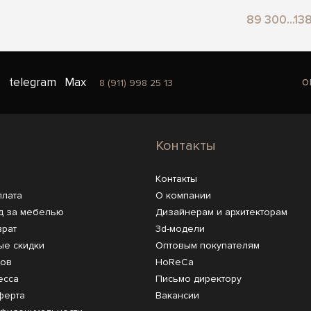
89 300...13
o
telegram
Max
8 (911) 998 25 13
Контакты
Контакты
плата
О компании
д за мебелью
Дизайнерам и архитекторам
врат
3d-модели
ые скидки
Оптовым покупателям
ров
HoReCa
есса
Письмо директору
ферта
Вакансии