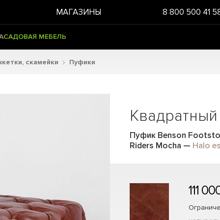
МАГАЗИНЫ
8 800 500 41 5
А
САДОВАЯ МЕБЕЛЬ
нкетки, скамейки
Пуфики
Квадратный 
Пуфик Benson Footsto
Riders Mocha
—
Halo es
111 00
Ограниче