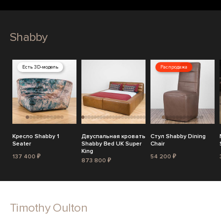
Shabby
Есть 3D-модель
Распродажа
Кресло Shabby 1
Двуспальная кровать
Стул Shabby Dining
Seater
Shabby Bed UK Super
Chair
King
137 400 ₽
54 200 ₽
873 800 ₽
Timothy Oulton