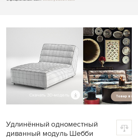
Скачать 3D-модель
Товар в ин
Удлинённый одноместный
диванный модуль Шебби