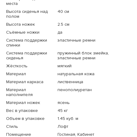
места
Высота сиденья над
40 см
полом
Высота ножек
2.5 см
Съёмные ножки
да
Система поддержки
эластичные ремни
спинки
Система поддержки
пружинный блок змейка,
сиденья
эластичные ремни
Жёсткость
мягкий
Материал
натуральная кожа
Материал каркаса
лиственница
Материал
пенополиуретан
наполнителя
Материал ножек
ясень
Вес в упаковке
45 кг
Объем в упаковке
1.45 куб. м
Стиль
Лофт
Помещение
Гостиная, Кабинет