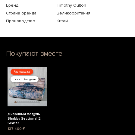
Бренд
Timothy Oulton
Страна бренда
Великобритания
Производство
Китай
Покупают вместе
Распродажа
Есть 3D-модель
Диванный модуль
Shabby Sectional 2
Seater
137 400 ₽