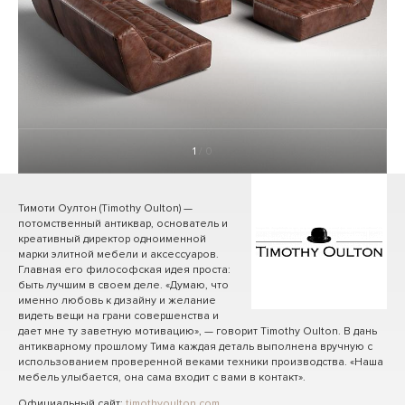
1
/ 0
Тимоти Оултон (Timothy Oulton) —
потомственный антиквар, основатель и
креативный директор одноименной
марки элитной мебели и аксессуаров.
Главная его философская идея проста:
быть лучшим в своем деле. «Думаю, что
именно любовь к дизайну и желание
видеть вещи на грани совершенства и
дает мне ту заветную мотивацию», — говорит Timothy Oulton. В дань
антикварному прошлому Тима каждая деталь выполнена вручную с
использованием проверенной веками техники производства. «Наша
мебель улыбается, она сама входит с вами в контакт».
Официальный сайт:
timothyoulton.com