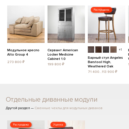
Распродажа
+1
Модульное кресло
Сервант American
Alto Group 4
Locker Medicine
Барный стул Angeles
Cabinet 1.0
273 800 ₽
Barstool High,
199 800 ₽
Weathered Oak
71 400...113 900 ₽
Отдельные диванные модули
Другой раздел —
Сменные чехлы для модульных диванов
Распродажа
Уценка