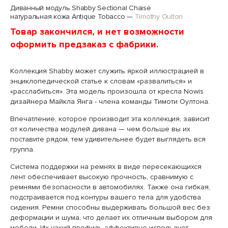
Диванный модуль Shabby Sectional Chaise
натуральная кожа Antique Tobacco
—
Timothy Oulton
Товар закончился, и нет возможности
оформить предзаказ с фабрики.
Коллекция Shabby может служить яркой иллюстрацией в
энциклопедической статье к словам «развалиться» и
«расслабиться». Эта модель произошла от кресла Nowis
дизайнера Майкла Янга - члена команды Тимоти Оултона.
Впечатление, которое производит эта коллекция, зависит
от количества модулей дивана — чем больше вы их
поставите рядом, тем удивительнее будет выглядеть вся
группа.
Система поддержки на ремнях в виде пересекающихся
лент обеспечивает высокую прочность, сравнимую с
ремнями безопасности в автомобилях. Также она гибкая,
подстраивается под контуры вашего тела для удобства
сидения. Ремни способны выдерживать большой вес без
деформации и шума, что делает их отличным выбором для
мебели. Их узкий профиль эффективно использует