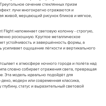
 Треугольное сечение стеклянных призм
ффект: лучи многократно отражаются и
ая живой, мерцающий рисунок бликов и мягкое,
t Flight напоминает световую колонну - строгую,
енно роскошную. Круглое металлическое
ет устойчивость и завершённость формы, а
ть усиливает ощущение лёгкости и вертикального
 отсылает к атмосфере ночного города и полёта над
ампа словно собирает отражения света, превращая
ие. Эта модель идеально подойдёт для
-деко, модерн или современная классика,
 глубину, статус и выразительный световой