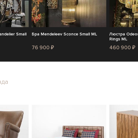
delier Small
Бра Mendeleev Sconce Small ML
Люстра Odeon
Rings ML
76 900 ₽
460 900 ₽
нда