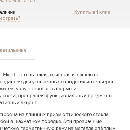
lated Bronze Iron
Купить в 1 клик
наличии
мотреть?
ветильника
t Flight - это высокая, изящная и эффектно
озданная для утончённых городских интерьеров.
архитектурную строгость формы и
 света, превращая функциональный предмет в
ативный акцент.
троена из длинных призм оптического стекла,
бой в шахматном порядке. Эти прозрачные
 чёткую геометричную раму из металла с тёплым