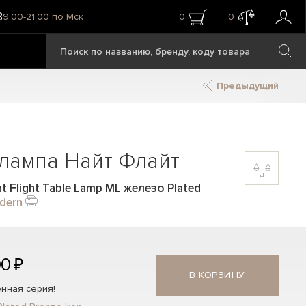
8
9:00-21:00 по Мск
0
0
Предыдущий
лампа Найт Флайт
t Flight Table Lamp ML железо Plated
dern
00 ₽
В КОРЗИНУ
нная серия!