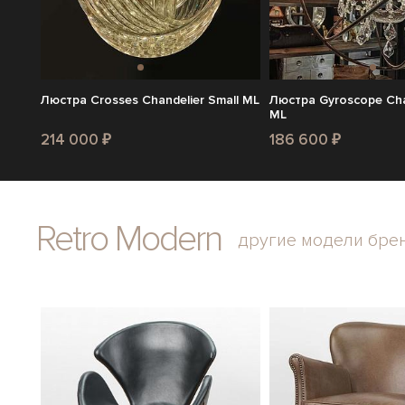
Люстра Crosses Chandelier Small ML
Люстра Gyroscope Chan
ML
214 000 ₽
186 600 ₽
Retro Modern
другие модели бре