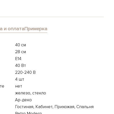
а и оплата
Примерка
40 см
28 см
E14
40 Вт
220-240 В
4 шт
те
нет
железо, стекло
Ар-деко
Гостиная, Кабинет, Прихожая, Спальня
Retro Modern