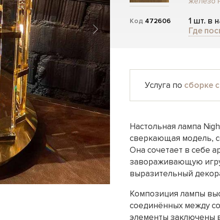
железо P
1 шт. в 
Код
472606
Где пос
Услуга по
сборке с
Настольная лампа Nigh
сверкающая модель, с
Она сочетает в себе 
завораживающую игру
выразительный декор
Композиция лампы выс
соединённых между со
элементы заключены в