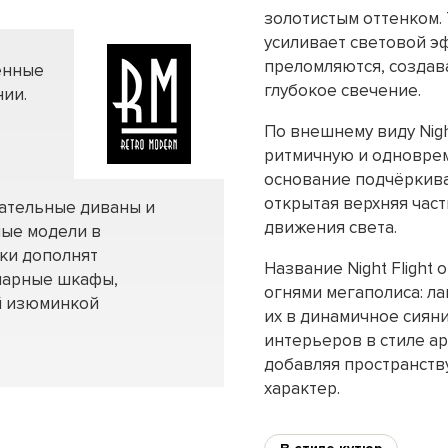
золотистым оттенком.
усиливает световой э
преломляются, создав
енные
глубокое свечение.
ии.
По внешнему виду Nigh
ритмичную и одноврем
основание подчёркива
открытая верхняя час
вательные диваны и
движения света.
ные модели в
нки дополнят
Название Night Flight
нарные шкафы,
огнями мегаполиса: л
ей изюминкой
их в динамичное сиян
интерьеров в стиле ар
добавляя пространству
характер.