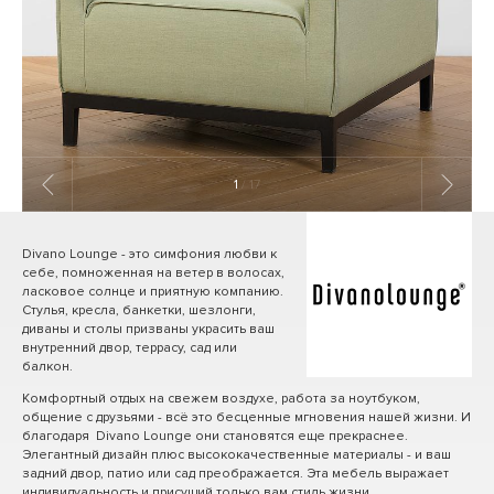
1
/ 17
Divano Lounge - это симфония любви к
себе, помноженная на ветер в волосах,
ласковое солнце и приятную компанию.
Стулья, кресла, банкетки, шезлонги,
диваны и столы призваны украсить ваш
внутренний двор, террасу, сад или
балкон.
Комфортный отдых на свежем воздухе, работа за ноутбуком,
общение с друзьями - всё это бесценные мгновения нашей жизни. И
благодаря Divano Lounge они становятся еще прекраснее.
Элегантный дизайн плюс высококачественные материалы - и ваш
задний двор, патио или сад преображается. Эта мебель выражает
индивидуальность и присущий только вам стиль жизни.